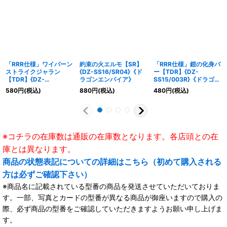
「RRR仕様」ワイバーン
約束の火エルモ【SR】
「RRR仕様」鎧の化身バ
ストライクジャラン
{DZ-SS16/SR04}《ド
ー【TDR】{DZ-
【TDR】{DZ-
ラゴンエンパイア》
SS15/003R}《ドラゴン
SS15/011R}《ドラゴン
エンパイア》
580
円
(税込)
880
円
(税込)
480
円
(税込)
エンパイア》
※コチラの在庫数は通販の在庫数となります。各店頭との在
庫とは異なります。
商品の状態表記についての詳細はこちら（初めて購入される
方は必ずご確認下さい）
※商品名に記載されている型番の商品を発送させていただいておりま
す。一部、写真とカードの型番が異なる商品が御座いますので購入の
際、必ず商品の型番をご確認していただきますようお願い申し上げま
す。