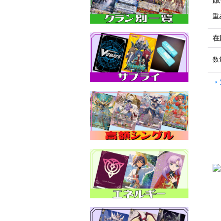
重
在
数