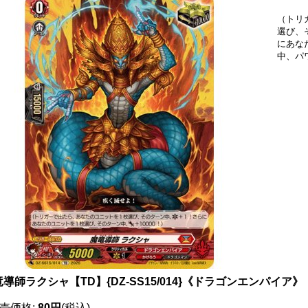
（トリ
選び、
にあな
中、パ
導師ラクシャ【TD】{DZ-SS15/014}《ドラゴンエンパイア》
売価格
:
80円
(税込)