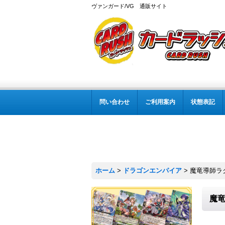
ヴァンガード/VG 通販サイト
問い合わせ
ご利用案内
状態表記
ホーム
>
ドラゴンエンパイア
>
魔竜導師ラク
魔竜