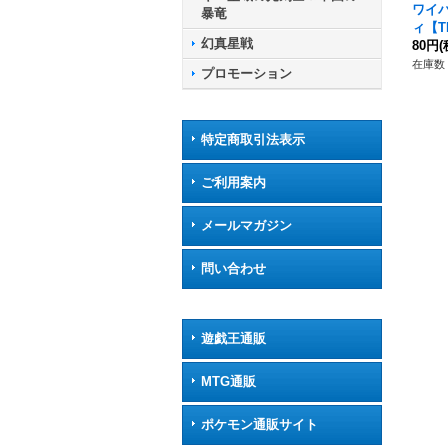
ワイ
暴竜
ィ【TD
幻真星戦
2}《
80円
(
ア》
在庫数 
プロモーション
特定商取引法表示
ご利用案内
メールマガジン
問い合わせ
遊戯王通販
MTG通販
ポケモン通販サイト