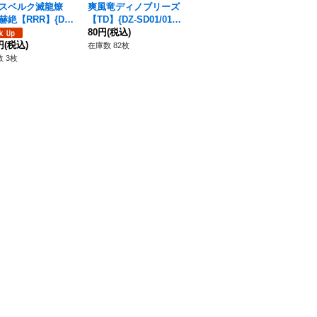
スベルク滅龍燎
爽風竜ディノブリーズ
ドラグリッターウアタ
再
赫絶【RRR】{DZ-
【TD】{DZ-SD01/017}
ーハ【RRR】{DZ-BT1
ェー
4/002}《ドラゴン
《ドラゴンエンパイ
80円
(税込)
4/004}《ドラゴンエン
07
80
パイア》
円
(税込)
ア》
パイア》
480円
(税込)
ン
在庫数 82枚
在庫
 3枚
在庫数 11枚