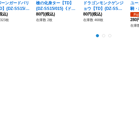
バーンガードバリ
槍の化身ター【TD】
ドラゴンモンクゲンジ
ユー
】{DZ-SS15/01
{DZ-SS15/015}《ドラ
ョウ【TD】{DZ-SS15/
騎・
ドラゴンエンパイ
税込)
ゴンエンパイア》
80円
(税込)
017}《ドラゴンエンパ
80円
(税込)
BT1
イア》
エン
280
323枚
在庫数 2枚
在庫数 468枚
在庫数