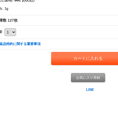
み
:
1g
庫数 127枚
量
:
返品特約に関する重要事項
お気に入り登録