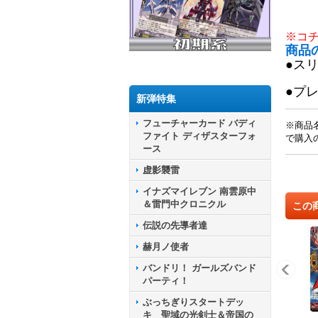
※コ
商品
●ス
●プ
新弾特集
フューチャーカード バディ
※商品
ファイト ディザスターフォ
で購入
ース
虚影襲雷
イナズマイレブン 南雲原中
＆雷門中クロニクル
この
伝説の先導者達
赫月ノ使者
バンドリ！ ガールズバンド
パーティ！
ぶっちぎりスタートデッ
キ 聖域の光剣士＆帝国の