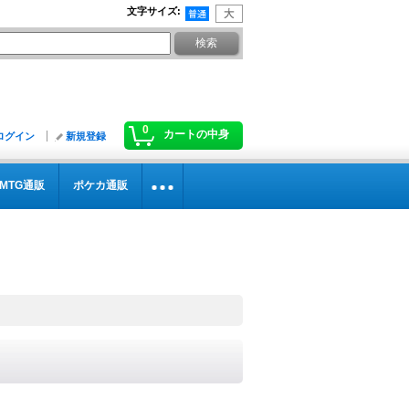
文字サイズ
:
0
カートの中身
ログイン
新規登録
MTG通販
ポケカ通販