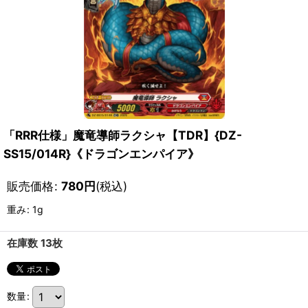
「RRR仕様」魔竜導師ラクシャ【TDR】{DZ-
SS15/014R}《ドラゴンエンパイア》
販売価格
:
780
円
(税込)
重み
:
1g
在庫数 13枚
数量
: