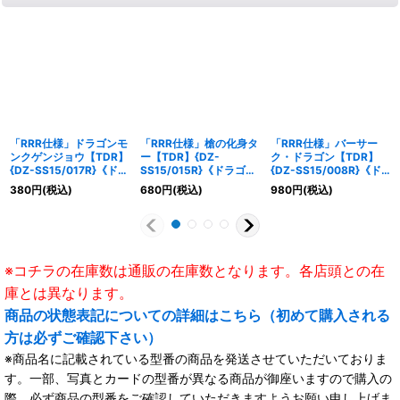
「RRR仕様」ドラゴンモ
「RRR仕様」槍の化身タ
「RRR仕様」バーサー
ンクゲンジョウ【TDR】
ー【TDR】{DZ-
ク・ドラゴン【TDR】
{DZ-SS15/017R}《ドラ
SS15/015R}《ドラゴン
{DZ-SS15/008R}《ド
ゴンエンパイア》
エンパイア》
ラゴンエンパイア》
380
円
(税込)
680
円
(税込)
980
円
(税込)
※コチラの在庫数は通販の在庫数となります。各店頭との在
庫とは異なります。
商品の状態表記についての詳細はこちら（初めて購入される
方は必ずご確認下さい）
※商品名に記載されている型番の商品を発送させていただいておりま
す。一部、写真とカードの型番が異なる商品が御座いますので購入の
際、必ず商品の型番をご確認していただきますようお願い申し上げま