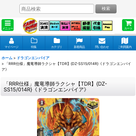
検索
メニュー
カート
マイページ
特集
カテゴリ
新着商品
問い合わせ
ご利用案内
ホーム
>
ドラゴンエンパイア
>
「RRR仕様」魔竜導師ラクシャ【TDR】{DZ-SS15/014R}《ドラゴンエンパイ
ア》
「RRR仕様」魔竜導師ラクシャ【TDR】{DZ-
SS15/014R}《ドラゴンエンパイア》