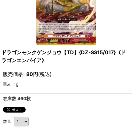
ドラゴンモンクゲンジョウ【TD】{DZ-SS15/017}《ド
ラゴンエンパイア》
販売価格
:
80
円
(税込)
重み
:
1g
在庫数 460枚
数量
: