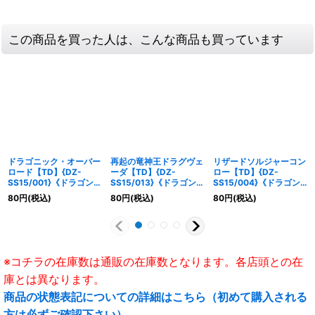
この商品を買った人は、こんな商品も買っています
ドラゴニック・オーバー
再起の竜神王ドラグヴェ
リザードソルジャーコン
ロード【TD】{DZ-
ーダ【TD】{DZ-
ロー【TD】{DZ-
SS15/001}《ドラゴンエ
SS15/013}《ドラゴンエ
SS15/004}《ドラゴン
ンパイア》
ンパイア》
エンパイア》
80
円
(税込)
80
円
(税込)
80
円
(税込)
※コチラの在庫数は通販の在庫数となります。各店頭との在
庫とは異なります。
商品の状態表記についての詳細はこちら（初めて購入される
方は必ずご確認下さい）