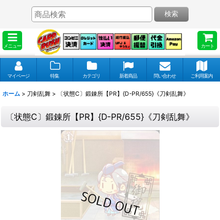
検索
メニュー
カート
マイページ
特集
カテゴリ
新着商品
問い合わせ
ご利用案内
ホーム
>
刀剣乱舞
>
〔状態C〕鍛錬所【PR】{D-PR/655}《刀剣乱舞》
〔状態C〕鍛錬所【PR】{D-PR/655}《刀剣乱舞》