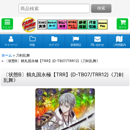
検索
メニュー
カート
マイページ
特集
カテゴリ
新着商品
問い合わせ
ご利用案内
ホーム
>
刀剣乱舞
>
〔状態B〕鶴丸国永極【TRR】{D-TB07/TRR12}《刀剣乱舞》
〔状態B〕鶴丸国永極【TRR】{D-TB07/TRR12}《刀剣
乱舞》