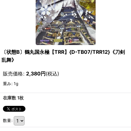
〔状態B〕鶴丸国永極【TRR】{D-TB07/TRR12}《刀剣
乱舞》
販売価格
:
2,380
円
(税込)
重み
:
1g
在庫数 1枚
数量
: