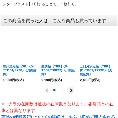
ンターブラスト】(1)]することで、１枚引く。
この商品を買った人は、こんな商品も買っています
加州清光極【SP】{D-
髭切極【TRR】{D-
三日月宗近極【TRR】
TTD01/SP01}《刀剣乱
TB07/TRR27}《刀剣乱
{D-TB07/TRR01}《刀
舞》
舞》
剣乱舞》
1,980
円
(税込)
2,180
円
(税込)
2,180
円
(税込)
※コチラの在庫数は通販の在庫数となります。各店頭との在
庫とは異なります。
商品の状態表記についての詳細はこちら（初めて購入される