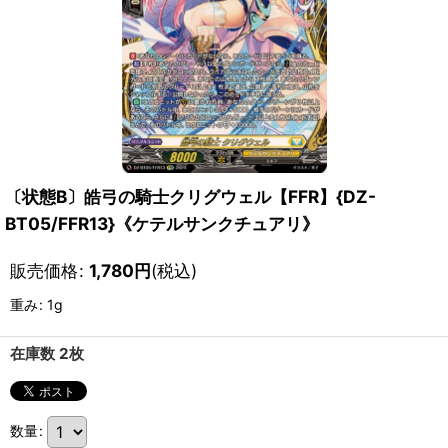
〔状態B〕皓弓の騎士クリグウェル【FFR】{DZ-
BT05/FFR13}《ケテルサンクチュアリ》
販売価格
:
1,780
円
(税込)
重み
:
1g
在庫数 2枚
数量
: