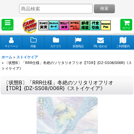
検索
メニュー
カート
マイページ
特集
カテゴリ
新着商品
問い合わせ
ご利用案内
ホーム
>
ストイケイア
>
〔状態B〕「RRR仕様」冬絶のソリタリオフリオ【TDR】{DZ-SS08/006R}《ス
トイケイア》
〔状態B〕「RRR仕様」冬絶のソリタリオフリオ
【TDR】{DZ-SS08/006R}《ストイケイア》