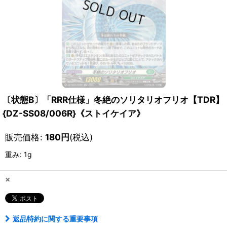
〔状態B〕「RRR仕様」冬絶のソリタリオフリオ【TDR】
{DZ-SS08/006R}《ストイケイア》
販売価格
:
180
円
(税込)
重み
:
1g
×
返品特約に関する重要事項