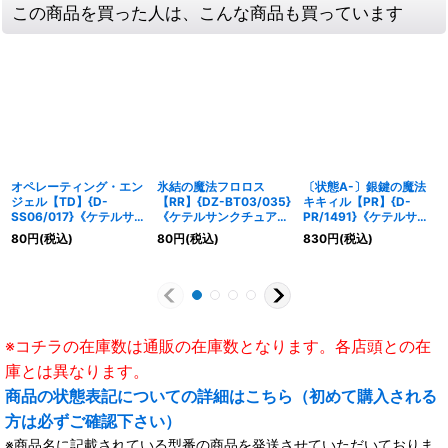
この商品を買った人は、こんな商品も買っています
オペレーティング・エン
氷結の魔法フロロス
〔状態A-〕銀鍵の魔法
ジェル【TD】{D-
【RR】{DZ-BT03/035}
キキィル【PR】{D-
SS06/017}《ケテルサ
《ケテルサンクチュア
PR/1491}《ケテルサン
ンクチュアリ》
リ》
クチュアリ》
80
円
(税込)
80
円
(税込)
830
円
(税込)
※コチラの在庫数は通販の在庫数となります。各店頭との在
庫とは異なります。
商品の状態表記についての詳細はこちら（初めて購入される
方は必ずご確認下さい）
※商品名に記載されている型番の商品を発送させていただいておりま