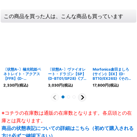
この商品を買った人は、こんな商品も買っています
〔状態A-〕極光戦姫ペ
〔状態A-〕ヴァイオレ
Morfonica倉田ましろ
ネトレイト・アクアス
ート・ドラゴン【SP】
(サイン)【EX】{D-
【FFR】{D-
{D-BT01/SP28}《ブラ
BT10/EX26S}《その
BT10/FFR07}《ブラン
ントゲート》
他》
2,330
円
(税込)
3,030
円
(税込)
17,800
円
(税込)
トゲート》
※コチラの在庫数は通販の在庫数となります。各店頭との在
庫とは異なります。
商品の状態表記についての詳細はこちら（初めて購入される
方は必ずご確認下さい）