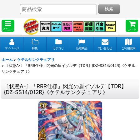
検索
メニュー
カート
マイページ
特集
カテゴリ
新着商品
問い合わせ
ご利用案内
ホーム
>
ケテルサンクチュアリ
>
〔状態A-〕「RRR仕様」閃光の盾イゾルデ【TDR】{DZ-SS14/012R}《ケテル
サンクチュアリ》
〔状態A-〕「RRR仕様」閃光の盾イゾルデ【TDR】
{DZ-SS14/012R}《ケテルサンクチュアリ》