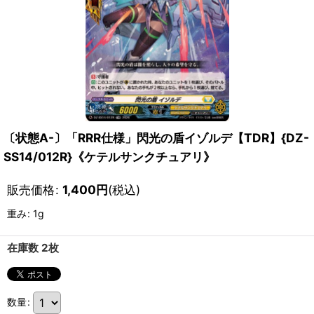
〔状態A-〕「RRR仕様」閃光の盾イゾルデ【TDR】{DZ-
SS14/012R}《ケテルサンクチュアリ》
販売価格
:
1,400
円
(税込)
重み
:
1g
在庫数 2枚
数量
: