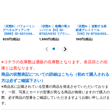
〔状態B〕パフォーミン
〔状態A-〕柩機の竜エ
〔状態A-〕波動する根
グペタルディアンサ
ンバイロ【H】{D-
絶者グレイドール
【RRR】{D-SS11/043}
BT02/H25}《ブラント
【VR】{V-BT04/003}
《ストイケイア》
ゲート》
《リンクジョーカー》
820
円
(税込)
1,690
円
(税込)
160
円
(税込)
※コチラの在庫数は通販の在庫数となります。各店頭との在
庫とは異なります。
商品の状態表記についての詳細はこちら（初めて購入される
方は必ずご確認下さい）
※商品名に記載されている型番の商品を発送させていただいておりま
す。一部、写真とカードの型番が異なる商品が御座いますので購入の
際、必ず商品の型番をご確認していただきますようお願い申し上げま
す。