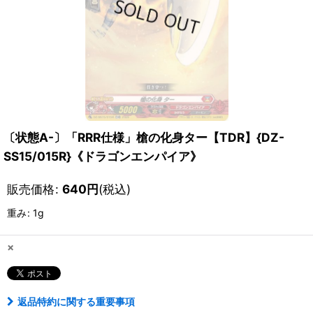
〔状態A-〕「RRR仕様」槍の化身ター【TDR】{DZ-
SS15/015R}《ドラゴンエンパイア》
販売価格
:
640
円
(税込)
重み
:
1g
×
返品特約に関する重要事項