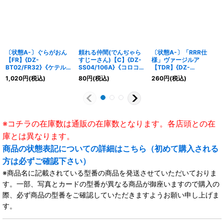
〔状態A-〕ぐらがおん
頼れる仲間(でんぢゃら
〔状態A-〕「RRR仕
【FR】{DZ-
すじーさん)【C】{DZ-
様」ヴァージルア
BT02/FR32}《ケテルサ
SS04/106A}《コロコ
【TDR】{DZ-
ンクチュアリ》
ロ》
SS07/004R}《ドラゴン
1,020
円
(税込)
80
円
(税込)
260
円
(税込)
エンパイア》
※コチラの在庫数は通販の在庫数となります。各店頭との在
庫とは異なります。
商品の状態表記についての詳細はこちら（初めて購入される
方は必ずご確認下さい）
※商品名に記載されている型番の商品を発送させていただいておりま
す。一部、写真とカードの型番が異なる商品が御座いますので購入の
際、必ず商品の型番をご確認していただきますようお願い申し上げま
す。