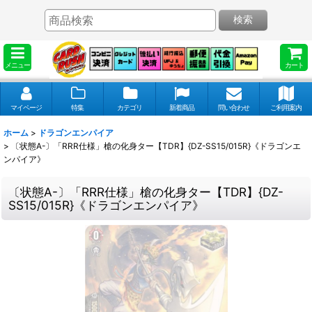
検索
メニュー
カート
マイページ
特集
カテゴリ
新着商品
問い合わせ
ご利用案内
ホーム
>
ドラゴンエンパイア
>
〔状態A-〕「RRR仕様」槍の化身ター【TDR】{DZ-SS15/015R}《ドラゴンエ
ンパイア》
〔状態A-〕「RRR仕様」槍の化身ター【TDR】{DZ-
SS15/015R}《ドラゴンエンパイア》