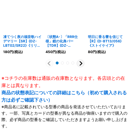
凍てつく夜の福音歌ハイ
〔状態A-〕「RRR仕
明日に香る蕾を信じて
デマリー【SR】{DZ-
様」鎧の化身バー
【R】{D-BT13/056}
LBT02/SR22}《リリカ
【TDR】{DZ-
《ストイケイア》
ルモナステリオ》
SS15/003R}《ドラゴン
180
円
(税込)
450
円
(税込)
80
円
(税込)
エンパイア》
※コチラの在庫数は通販の在庫数となります。各店頭との在
庫とは異なります。
商品の状態表記についての詳細はこちら（初めて購入される
方は必ずご確認下さい）
※商品名に記載されている型番の商品を発送させていただいておりま
す。一部、写真とカードの型番が異なる商品が御座いますので購入の
際、必ず商品の型番をご確認していただきますようお願い申し上げま
す。