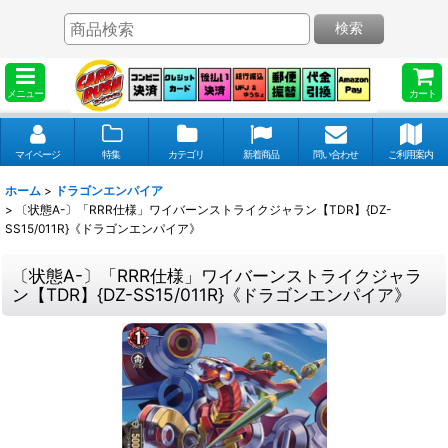
検索
メニュー
カート
マイページ
特集
カテゴリ
新着商品
問い合わせ
ご利用案内
ホーム
>
ドラゴンエンパイア
>
〔状態A-〕「RRR仕様」ワイバーンストライクジャラン【TDR】{DZ-
SS15/011R}《ドラゴンエンパイア》
〔状態A-〕「RRR仕様」ワイバーンストライクジャラ
ン【TDR】{DZ-SS15/011R}《ドラゴンエンパイア》