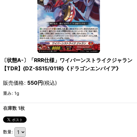
〔状態A-〕「RRR仕様」ワイバーンストライクジャラン
【TDR】{DZ-SS15/011R}《ドラゴンエンパイア》
販売価格
:
550
円
(税込)
重み
:
1g
在庫数 1枚
数量
: