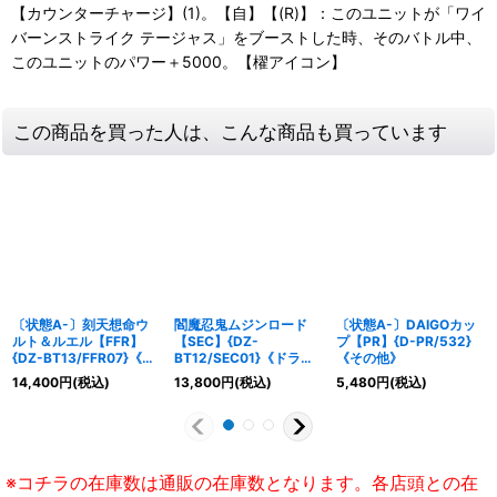
【カウンターチャージ】(1)。【自】【(R)】：このユニットが「ワイ
バーンストライク テージャス」をブーストした時、そのバトル中、
このユニットのパワー＋5000。【櫂アイコン】
この商品を買った人は、こんな商品も買っています
〔状態A-〕刻天想命ウ
閻魔忍鬼ムジンロード
〔状態A-〕DAIGOカッ
ルト＆ルエル【FFR】
【SEC】{DZ-
プ【PR】{D-PR/532}
{DZ-BT13/FFR07}《ダ
BT12/SEC01}《ドラゴ
《その他》
ークステイツケテルサン
ンエンパイア》
14,400
円
(税込)
13,800
円
(税込)
5,480
円
(税込)
クチュアリ》
※コチラの在庫数は通販の在庫数となります。各店頭との在