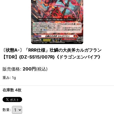
〔状態A-〕「RRR仕様」壮鱗の大炎斧カルガフラン
【TDR】{DZ-SS15/007R}《ドラゴンエンパイア》
販売価格
:
200
円
(税込)
重み
:
1g
在庫数 4枚
数量
: