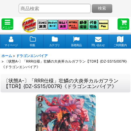
検索
メニュー
カート
マイページ
特集
カテゴリ
新着商品
問い合わせ
ご利用案内
ホーム
>
ドラゴンエンパイア
>
〔状態A-〕「RRR仕様」壮鱗の大炎斧カルガフラン【TDR】{DZ-SS15/007R}
《ドラゴンエンパイア》
〔状態A-〕「RRR仕様」壮鱗の大炎斧カルガフラン
【TDR】{DZ-SS15/007R}《ドラゴンエンパイア》