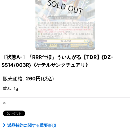
〔状態A-〕「RRR仕様」ういんがる【TDR】{DZ-
SS14/003R}《ケテルサンクチュアリ》
販売価格
:
260
円
(税込)
重み
:
1g
×
返品特約に関する重要事項