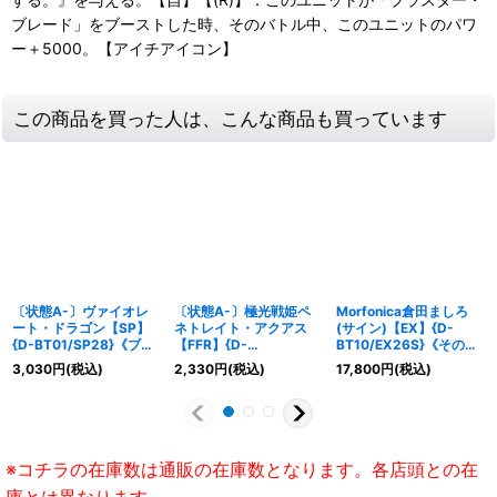
ブレード」をブーストした時、そのバトル中、このユニットのパワ
ー＋5000。【アイチアイコン】
この商品を買った人は、こんな商品も買っています
〔状態A-〕ヴァイオレ
〔状態A-〕極光戦姫ペ
Morfonica倉田ましろ
ート・ドラゴン【SP】
ネトレイト・アクアス
(サイン)【EX】{D-
{D-BT01/SP28}《ブラ
【FFR】{D-
BT10/EX26S}《その
ントゲート》
BT10/FFR07}《ブラン
他》
3,030
円
(税込)
2,330
円
(税込)
17,800
円
(税込)
トゲート》
※コチラの在庫数は通販の在庫数となります。各店頭との在