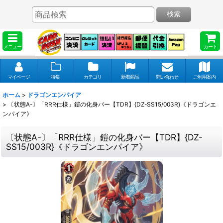
検索
メニュー
カート
マイページ
特集
カテゴリ
新着商品
問い合わせ
ご利用案内
ホーム
>
ドラゴンエンパイア
>
〔状態A-〕「RRR仕様」鎧の化身バー【TDR】{DZ-SS15/003R}《ドラゴンエ
ンパイア》
〔状態A-〕「RRR仕様」鎧の化身バー【TDR】{DZ-
SS15/003R}《ドラゴンエンパイア》