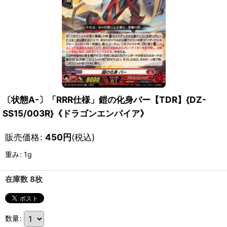
〔状態A-〕「RRR仕様」鎧の化身バー【TDR】{DZ-
SS15/003R}《ドラゴンエンパイア》
販売価格
:
450
円
(税込)
重み
:
1g
在庫数 8枚
数量
: