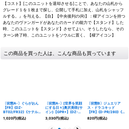
【コスト】[このユニットを退却させる]ことで、あなたの山札から
グレード１を１枚まで探し、公開して手札に加え、山札をシャッフ
ルする。』を与える。【自】【中央後列の(R)】：櫂アイコンを持つ
あなたのヴァンガードがあなたのカードの能力で【スタンド】した
時、このユニットを【スタンド】させてよい。そうしたなら、その
ターン終了時、このユニットをソウルに置く。【櫂アイコン】
この商品を買った人は、こんな商品も買っています
〔状態A-〕ぐらがおん
〔状態A-〕[世界を笑顔
〔状態B〕ジュエリア
【FR】{DZ-
にする日々]奥沢美咲(サ
ス・ドラコキッド
BT02/FR32}《ケテルサ
イン)【GPR+】{DZ-
【FR】{D-PR/280}《ダ
ンクチュアリ》
TBP01/GPR+25}
ークステイツ》
1,020
円
(税込)
3,030
円
(税込)
820
円
(税込)
《BanGDream!》