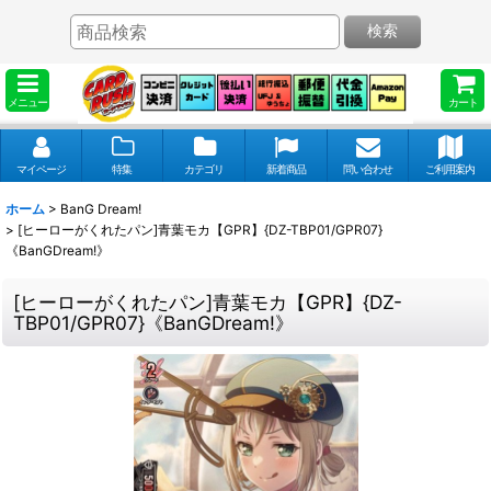
検索
メニュー
カート
マイページ
特集
カテゴリ
新着商品
問い合わせ
ご利用案内
ホーム
>
BanG Dream!
>
[ヒーローがくれたパン]青葉モカ【GPR】{DZ-TBP01/GPR07}
《BanGDream!》
[ヒーローがくれたパン]青葉モカ【GPR】{DZ-
TBP01/GPR07}《BanGDream!》