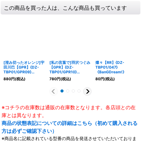
この商品を買った人は、こんな商品も買っています
[澄み切ったオレンジ]宇
[私の言葉で]羽沢つぐみ
燦々【RR】{DZ-
田川巴【GPR】{DZ-
【GPR】{DZ-
TBP01/047}
TBP01/GPR09}
TBP01/GPR10}
《BanGDream!》
《BanGDream!》
《BanGDream!》
880
円
(税込)
780
円
(税込)
80
円
(税込)
※コチラの在庫数は通販の在庫数となります。各店頭との在
庫とは異なります。
商品の状態表記についての詳細はこちら（初めて購入される
方は必ずご確認下さい）
※商品名に記載されている型番の商品を発送させていただいておりま