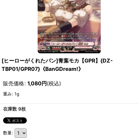
[ヒーローがくれたパン]青葉モカ【GPR】{DZ-
TBP01/GPR07}《BanGDream!》
販売価格
:
1,080
円
(税込)
重み
:
1g
在庫数 9枚
数量
: