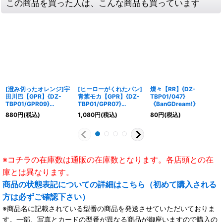
この商品を買った人は、こんな商品も買っています
[澄み切ったオレンジ]宇
[ヒーローがくれたパン]
燦々【RR】{DZ-
田川巴【GPR】{DZ-
青葉モカ【GPR】{DZ-
TBP01/047}
TBP01/GPR09}
TBP01/GPR07}
《BanGDream!》
《BanGDream!》
《BanGDream!》
880
円
(税込)
1,080
円
(税込)
80
円
(税込)
※コチラの在庫数は通販の在庫数となります。各店頭との在
庫とは異なります。
商品の状態表記についての詳細はこちら（初めて購入される
方は必ずご確認下さい）
※商品名に記載されている型番の商品を発送させていただいておりま
す。一部、写真とカードの型番が異なる商品が御座いますので購入の