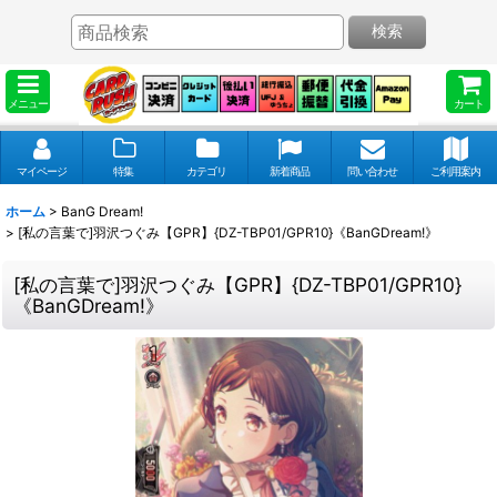
検索
メニュー
カート
マイページ
特集
カテゴリ
新着商品
問い合わせ
ご利用案内
ホーム
>
BanG Dream!
>
[私の言葉で]羽沢つぐみ【GPR】{DZ-TBP01/GPR10}《BanGDream!》
[私の言葉で]羽沢つぐみ【GPR】{DZ-TBP01/GPR10}
《BanGDream!》