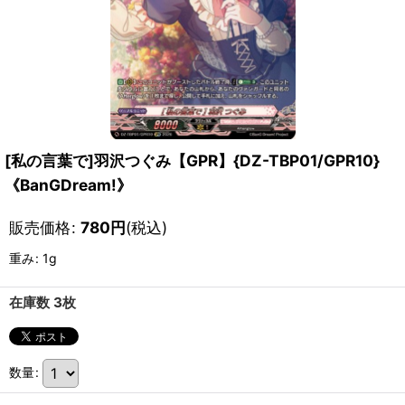
[私の言葉で]羽沢つぐみ【GPR】{DZ-TBP01/GPR10}
《BanGDream!》
販売価格
:
780
円
(税込)
重み
:
1g
在庫数 3枚
数量
: