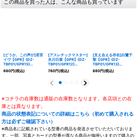
この商品を買った人は、こんな商品も買っています
[どうか、この声が]若宮
[アスレチックマスター]
[支え合える存在]白鷺千
イヴ【GPR】{DZ-
氷川日菜【GPR】{DZ-
聖【GPR】{DZ-
TBP01/GPR15}
TBP01/GPR12}
TBP01/GPR13}
《BanGDream!》
《BanGDream!》
《BanGDream!》
680
円
(税込)
780
円
(税込)
880
円
(税込)
※コチラの在庫数は通販の在庫数となります。各店頭との在
庫とは異なります。
商品の状態表記についての詳細はこちら（初めて購入される
方は必ずご確認下さい）
※商品名に記載されている型番の商品を発送させていただいておりま
す。一部、写真とカードの型番が異なる商品が御座いますので購入の