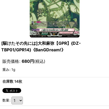
[駆けたその先には]大和麻弥【GPR】{DZ-
TBP01/GPR14}《BanGDream!》
販売価格
:
680
円
(税込)
重み
:
1g
在庫数 14枚
数量
: