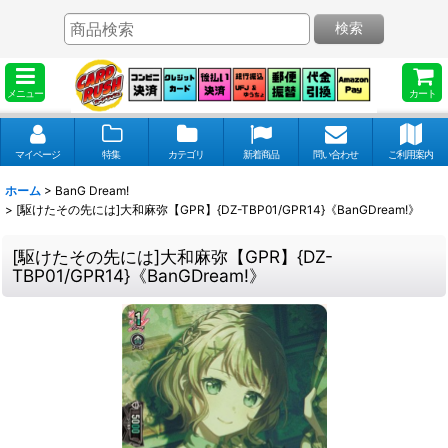
検索
メニュー
カート
マイページ
特集
カテゴリ
新着商品
問い合わせ
ご利用案内
ホーム
>
BanG Dream!
>
[駆けたその先には]大和麻弥【GPR】{DZ-TBP01/GPR14}《BanGDream!》
[駆けたその先には]大和麻弥【GPR】{DZ-
TBP01/GPR14}《BanGDream!》