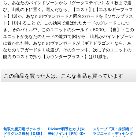
ら、あなたのバインドゾーンから《ダークステイツ》を１枚まで選
び、山札の下に置く。選んだなら、【コスト】[【エネルギーブラス
ト】(3)か、あなたのヴァンガードと同名のカードを【ソウルブラス
ト】(1)]することで、この効果で選ばれたカードのグレード１につ
き、そのバトル中、このユニットのシールド＋5000。【自】：この
ユニットがあなたのカードの能力で(R)から、山札かバインドゾーン
に置かれた時、あなたのヴァンガードが〈ギアドラゴン〉なら、あ
なたのリアガードを１枚選び、そのターン中、次にそのユニットの
能力のコストで払う【カウンターブラスト】は(1)減る。
この商品を買った人は、こんな商品も買っています
無双の魔刃竜ヴァルガ・
Divinez明導ヒカリ(未
スリーブ『真・抹消者ド
ドラグレス羅刹【DSR】
来)(サイン)【PR】{D-
ラゴニック・ディセンダ