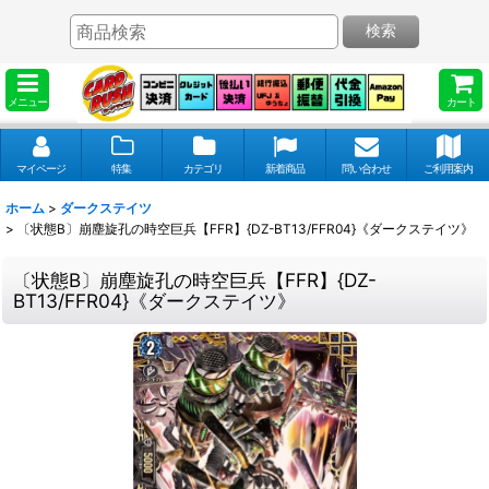
検索
メニュー
カート
マイページ
特集
カテゴリ
新着商品
問い合わせ
ご利用案内
ホーム
>
ダークステイツ
>
〔状態B〕崩塵旋孔の時空巨兵【FFR】{DZ-BT13/FFR04}《ダークステイツ》
〔状態B〕崩塵旋孔の時空巨兵【FFR】{DZ-
BT13/FFR04}《ダークステイツ》