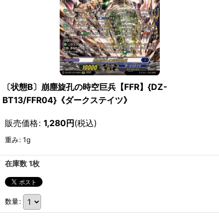
〔状態B〕崩塵旋孔の時空巨兵【FFR】{DZ-
BT13/FFR04}《ダークステイツ》
販売価格
:
1,280
円
(税込)
重み
:
1g
在庫数 1枚
数量
: