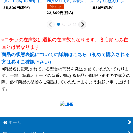
{DZ-BT05/DSR01}《ド
PR/1511}《ケテルサン
ントZ』53枚入り【-】
ラゴンエンパイア》
クチュアリ》
{-}《サプライ》
25,800
円
(税込)
1,580
円
(税込)
22,800
円
(税込)
※コチラの在庫数は通販の在庫数となります。各店頭との在
庫とは異なります。
商品の状態表記についての詳細はこちら（初めて購入される
方は必ずご確認下さい）
※商品名に記載されている型番の商品を発送させていただいておりま
す。一部、写真とカードの型番が異なる商品が御座いますので購入の
際、必ず商品の型番をご確認していただきますようお願い申し上げま
す。
ホーム