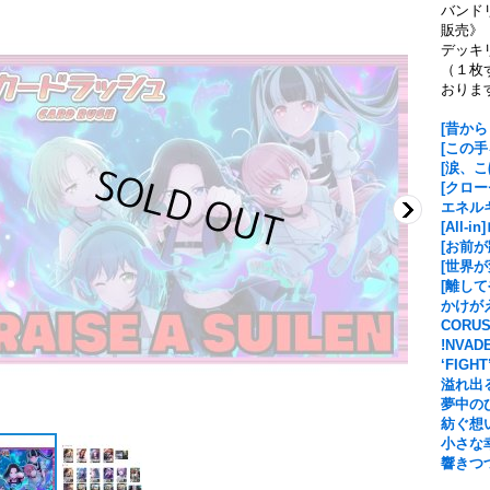
バンドリ(
販売》
デッキ
（１枚
おりま
[昔か
[この
[涙、
[クロ
エネル
[All-i
[お前
[世界
[離し
かけがえ
CORUS
!NVAD
‘FIGHT
溢れ出る
夢中のひ
紡ぐ想い(
小さな幸せ
響きつ