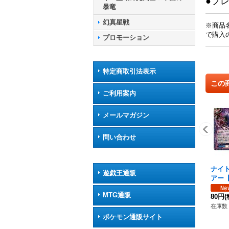
●プ
暴竜
幻真星戦
※商品
で購入
プロモーション
特定商取引法表示
この
ご利用案内
メールマガジン
問い合わせ
ナイ
遊戯王通販
アー【H
64}
MTG通販
ト》
80円
(
在庫数 
ポケモン通販サイト