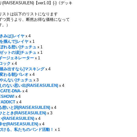
RAISEASUILEN)【ver1.0】{-}《デッキ
リストは以下のリストになります
ずつ買うより、断然お得な価格になって
す。）
らきみは]レイヤ
ｘ4
手を掴んで]レイヤ
ｘ1
こぼれる想い]チュチュ
ｘ1
ーゼットの涙]チュチュ
ｘ1
ギージェネレーター
ｘ1
n]ロック
ｘ4
が踏み出すなら]マスキング
ｘ4
が変わる朝]パレオ
ｘ4
てやんない]チュチュ
ｘ3
のない思い出(RAISEASUILEN)
ｘ4
CATE-DNA-
ｘ4
ESHOW!
ｘ4
’ADDICT
ｘ4
想いと詞(RAISEASUILEN)
ｘ4
ととき(RAISEASUILEN)
ｘ3
RAISEASUILEN)
ｘ4
(RAISEASUILEN)
ｘ4
づける、私たちのバンド活動！
ｘ1