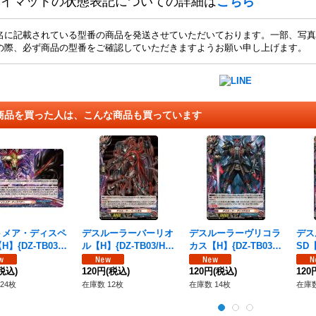
レイマットの状態表記についての詳細は
こちら
名に記載されている型番の商品を発送させていただいております。一部、写真
の際、必ず商品の型番をご確認していただきますようお願い申し上げます。
商品を買った人は、こんな商品も買っています
トメア・ディスペ
デスルーラーバーリオ
デスルーラーヴリコラ
デス
】{DZ-TB03/H
ル【H】{DZ-TB03/H7
カス【H】{DZ-TB03/H
SD【
《バディファイ
5}《バディファイト》
53}《バディファイ
4}
税込)
120円
(税込)
ト》
120円
(税込)
120
24枚
在庫数 12枚
在庫数 14枚
在庫数