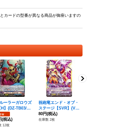
とカードの型番が異なる商品が御座いますの
ルーラーガロウズ
祝砲竜エンド・オブ・
〔状態A-〕響き合う希
武
H】{DZ-TB03/H7
ステージ【SVR】{V-B
望の祈り【H】{D-BT0
リー
《バディファイト》
T04/SV05}《ペイルム
80円
(税込)
3/H09}《ドラゴンエン
70円
(税込)
7/
16
円
(税込)
ーン》
パイア》
エ
在庫数 2枚
在庫数 1枚
在庫
 12枚