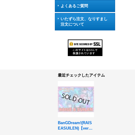
よくあるご質問
いたずら注文、なりすまし
注文について
最近チェックしたアイテム
BanGDream!(RAIS
EASUILEN)【ver1.
0】{-}《デッキ販