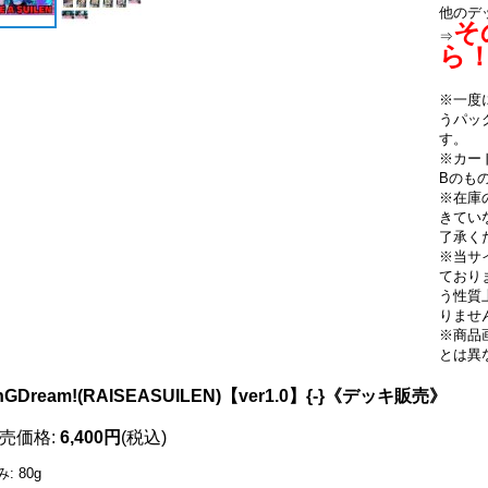
他のデ
そ
⇒
ら
※一度
うパッ
す。
※カー
Bのも
※在庫
きてい
了承く
※当サ
ており
う性質
りませ
※商品
とは異
nGDream!(RAISEASUILEN)【ver1.0】{-}《デッキ販売》
売価格
:
6,400円
(税込)
み
:
80g