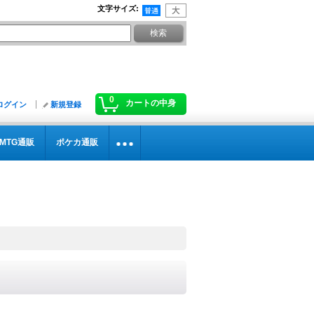
文字サイズ
:
0
カートの中身
ログイン
新規登録
MTG通販
ポケカ通販