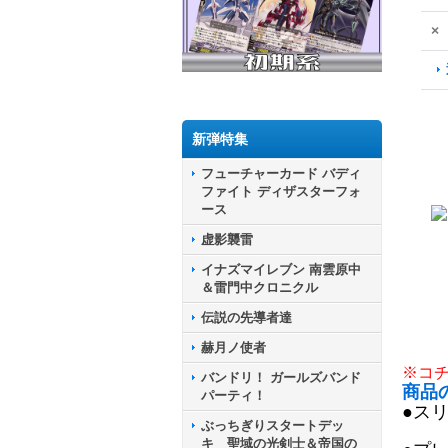
×
新弾特集
フューチャーカード バディ
ファイト ディザスターフォ
ース
虚影襲雷
イナズマイレブン 南雲原中
＆雷門中クロニクル
伝説の先導者達
赫月ノ使者
※コ
バンドリ！ ガールズバンド
商品
パーティ！
●ス
ぶっちぎりスタートデッ
キ 聖域の光剣士＆帝国の