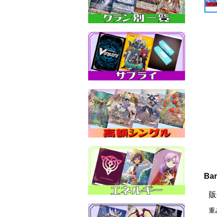
Ba
販
重