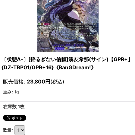
〔状態A-〕[揺るぎない信頼]湊友希那(サイン)【GPR+】
{DZ-TBP01/GPR+16}《BanGDream!》
販売価格
:
23,800
円
(税込)
重み
:
1g
在庫数 1枚
数量
: