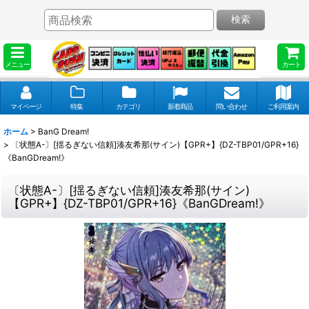
検索
メニュー
カート
マイページ
特集
カテゴリ
新着商品
問い合わせ
ご利用案内
ホーム
>
BanG Dream!
>
〔状態A-〕[揺るぎない信頼]湊友希那(サイン)【GPR+】{DZ-TBP01/GPR+16}
《BanGDream!》
〔状態A-〕[揺るぎない信頼]湊友希那(サイン)
【GPR+】{DZ-TBP01/GPR+16}《BanGDream!》