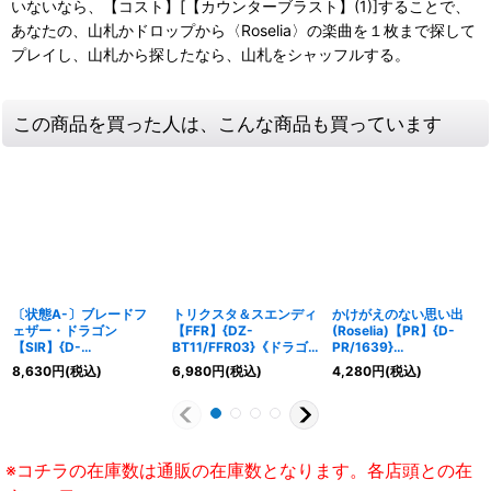
いないなら、【コスト】[【カウンターブラスト】(1)]することで、
あなたの、山札かドロップから〈Roselia〉の楽曲を１枚まで探して
プレイし、山札から探したなら、山札をシャッフルする。
この商品を買った人は、こんな商品も買っています
〔状態A-〕ブレードフ
トリクスタ＆スエンディ
かけがえのない思い出
ェザー・ドラゴン
【FFR】{DZ-
(Roselia)【PR】{D-
【SIR】{D-
BT11/FFR03}《ドラゴ
PR/1639}
SS11/SIR28}《ケテルサ
ンエンパイア》
《BanGDream!》
8,630
円
(税込)
6,980
円
(税込)
4,280
円
(税込)
ンクチュアリ》
※コチラの在庫数は通販の在庫数となります。各店頭との在