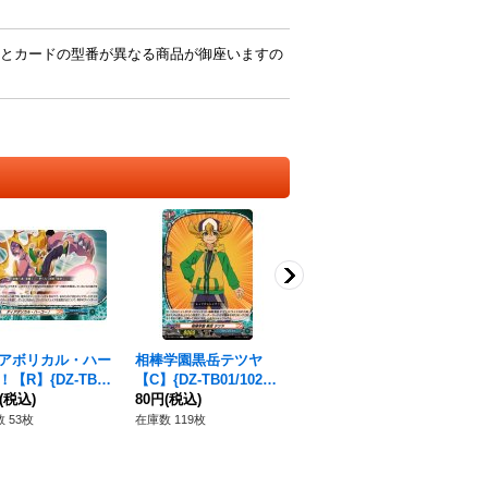
とカードの型番が異なる商品が御座いますの
アボリカル・ハー
相棒学園黒岳テツヤ
〔状態B〕群爪の狩猟
無限
！【R】{DZ-TB0
【C】{DZ-TB01/102}
者フーリ【FR】{DZ-B
05
061}《バディファイ
(税込)
《バディファイト》
80円
(税込)
T04/FR37}《ストイケ
720円
(税込)
18
イア》
 53枚
在庫数 119枚
在庫数 3枚
在庫