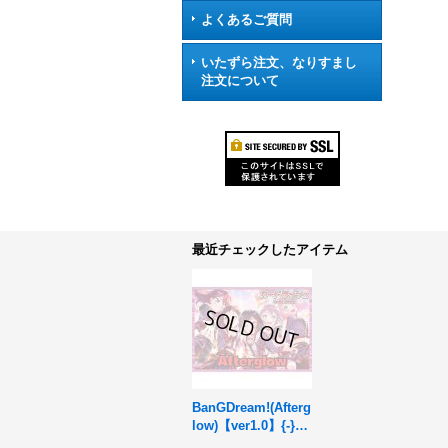
よくあるご質問
いたずら注文、なりすまし
注文について
最近チェックしたアイテム
BanGDream!(Afterg
low)【ver1.0】{-}
《デッキ販売》