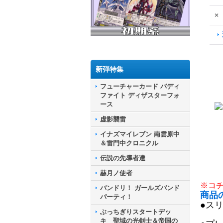
×
新弾特集
フューチャーカード バディ
ファイト ディザスターフォ
ース
虚影襲雷
イナズマイレブン 南雲原中
＆雷門中クロニクル
伝説の先導者達
赫月ノ使者
※コ
バンドリ！ ガールズバンド
商品
パーティ！
●ス
ぶっちぎりスタートデッ
キ 聖域の光剣士＆帝国の