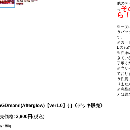
他のデ
そ
⇒
ら
※一度
うパッ
す。
※カー
Bのも
※在庫
きてい
了承く
※当サ
ており
う性質
りませ
※商品
とは異
nGDream!(Afterglow)【ver1.0】{-}《デッキ販売》
売価格
:
3,800円
(税込)
み
:
80g