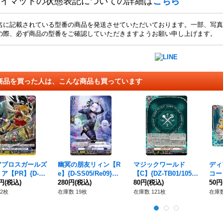
レイマットの状態表記についての詳細は
こちら
名に記載されている型番の商品を発送させていただいております。一部、写真
の際、必ず商品の型番をご確認していただきますようお願い申し上げます。
商品を買った人は、こんな商品も買っています
アブロスガールズ
幽冥の朋友リィン【R
マジックワールド
ディ
ア【PR】{D-P
e】{D-SS05/Re09}
【C】{DZ-TB01/105}
コー
37}《ダークステイ
0円
(税込)
《ダークステイツ》
280円
(税込)
《バディファイト》
80円
(税込)
1/
50円
ト》
2枚
在庫数 19枚
在庫数 121枚
在庫数