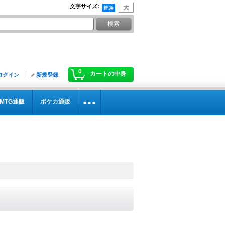
文字サイズ
:
0
カートの中身
ログイン
新規登録
MTG通販
ポケカ通販