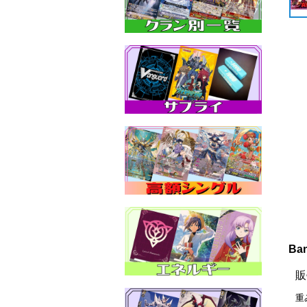
Ba
販
重