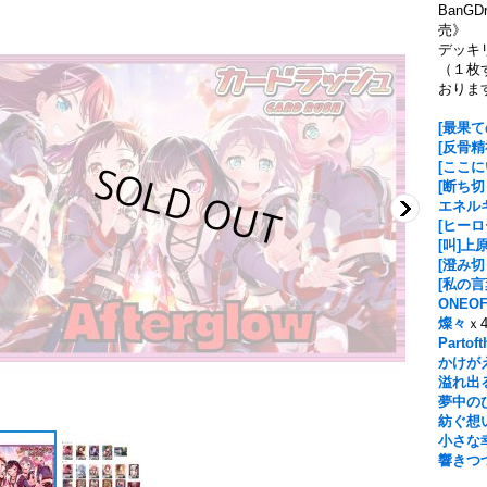
BanGDr
売》
デッキ
（１枚
おりま
[最果
[反骨精
[ここ
[断ち
エネル
[ヒー
[叫]上
[澄み
[私の
ONEO
燦々
ｘ
Partoft
かけがえ
溢れ出る想
夢中のひと
紡ぐ想い(
小さな幸せ
響きつ