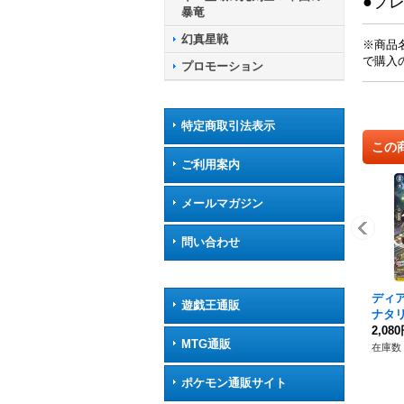
●プ
暴竜
幻真星戦
※商品
で購入
プロモーション
特定商取引法表示
この
ご利用案内
メールマガジン
問い合わせ
ディ
遊戯王通販
ナタリ
R/7
2,08
MTG通販
ツ》
在庫数 
ポケモン通販サイト