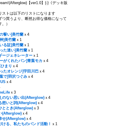
eam!(Afterglow)【ver1.0】{-}《デッキ販
リストは以下のリストになります
ずつ買うより、断然お得な価格になって
す。）
ての誓い]美竹蘭
ｘ4
神]美竹蘭
ｘ1
にいる証]美竹蘭
ｘ1
切った迷い]美竹蘭
ｘ1
ギージェネレーター
ｘ1
ローがくれたパン]青葉モカ
ｘ4
原ひまり
ｘ4
切ったオレンジ]宇田川巴
ｘ4
言葉で]羽沢つぐみ
ｘ4
FUS
ｘ4
4
heLife
ｘ3
のない思い出(Afterglow)
ｘ4
いと詞(Afterglow)
ｘ4
とき(Afterglow)
ｘ3
Afterglow)
ｘ4
(Afterglow)
ｘ4
づける、私たちのバンド活動！
ｘ1