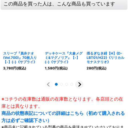
この商品を買った人は、こんな商品も買っています
スリーブ『員弁ナオ
デッキケース『大倉メグ
揺るぎなき緋【H】{D-
(Vol.700)』70枚入り
ミ&マグノリア』【-】
LBT01/H22}《リリカル
【-】{-}《サプライ》
{-}《サプライ》
モナステリオ》
3,780
円
(税込)
1,580
円
(税込)
280
円
(税込)
※コチラの在庫数は通販の在庫数となります。各店頭との在
庫とは異なります。
商品の状態表記についての詳細はこちら（初めて購入される
方は必ずご確認下さい）
※商品名に記載されている型番の商品を発送させていただいておりま