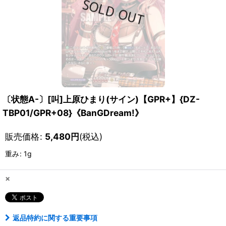
〔状態A-〕[叫]上原ひまり(サイン)【GPR+】{DZ-
TBP01/GPR+08}《BanGDream!》
販売価格
:
5,480
円
(税込)
重み
:
1g
×
返品特約に関する重要事項