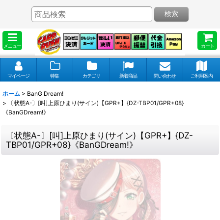
検索
メニュー
カート
マイページ
特集
カテゴリ
新着商品
問い合わせ
ご利用案内
ホーム
>
BanG Dream!
>
〔状態A-〕[叫]上原ひまり(サイン)【GPR+】{DZ-TBP01/GPR+08}
《BanGDream!》
〔状態A-〕[叫]上原ひまり(サイン)【GPR+】{DZ-
TBP01/GPR+08}《BanGDream!》