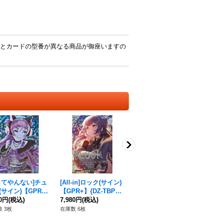
とカードの型番が異なる商品が御座いますの
してやんない]チュ
[All-in]ロック(サイン)
[お前が踏み出すなら]
[
(サイン)【GPR
【GPR+】{DZ-TBP01/
マスキング(サイン)
オ
DZ-TBP01/GPR+
80円
(税込)
GPR+32}《BanGDrea
7,980円
(税込)
【GPR+】{DZ-TBP01/
3,480円
(税込)
{D
4,
《BanGDream!》
m!》
GPR+33}《BanGDrea
《B
 3枚
在庫数 6枚
在庫数 4枚
在庫