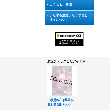
よくあるご質問
いたずら注文、なりすまし
注文について
最近チェックしたアイテム
〔状態A-〕[世界が
変わる朝]パレオ(サ
イン)【GPR+】{DZ-