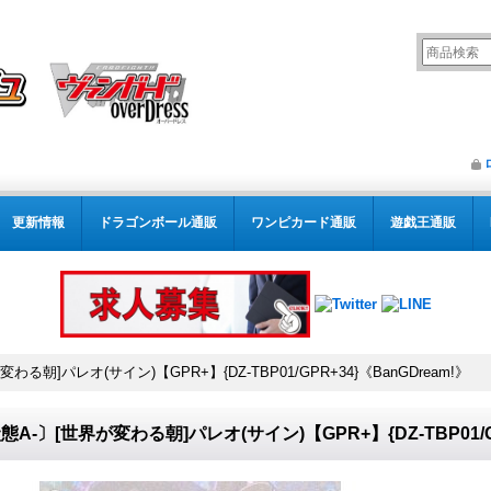
更新情報
ドラゴンボール通販
ワンピカード通販
遊戯王通販
わる朝]パレオ(サイン)【GPR+】{DZ-TBP01/GPR+34}《BanGDream!》
態A-〕[世界が変わる朝]パレオ(サイン)【GPR+】{DZ-TBP01/GP