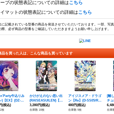
リーブの状態表記についての詳細は
こちら
レイマットの状態表記についての詳細は
こちら
名に記載されている型番の商品を発送させていただいております。一部、写真
の際、必ず商品の型番をご確認していただきますようお願い申し上げます。
商品を買った人は、こんな商品も買っています
in'Party牛込りみ
かけがえのない思い出
アイジスメア・ドラゴ
[離
)【EX】{DZ-B
(RAISEASUILEN)【P
ン【Re】{D-SS05/Re2
チュ
EX03S}《その
0円
(税込)
R】{D-PR/1642}《Ban
3,280円
(税込)
3}《ケテルサンクチュ
480円
(税込)
+】{
6,4
GDream!》
アリ》
35}
2枚
在庫数 18枚
在庫数 9枚
在庫数