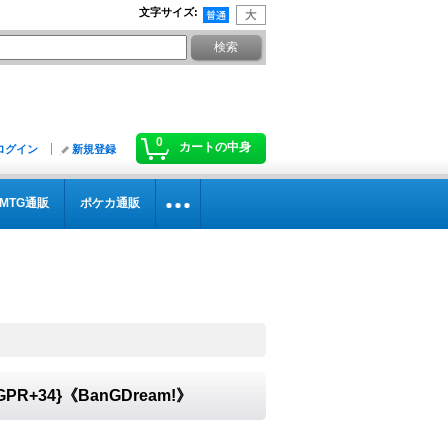
文字サイズ
:
0
カートの中身
ログイン
新規登録
MTG通販
ポケカ通販
R+34}《BanGDream!》