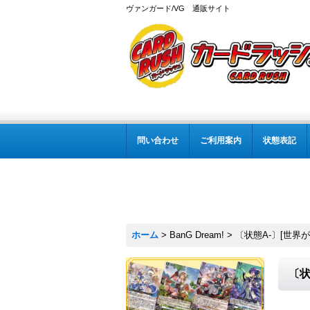
ヴァンガード/VG 通販サイト
問い合わせ
ご利用案内
状態表記
ホーム
>
BanG Dream!
>
〔状態A-〕[世界が変
〔状