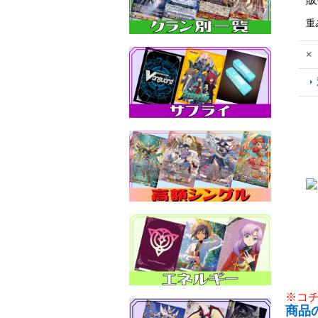
重
×
※コ
商品