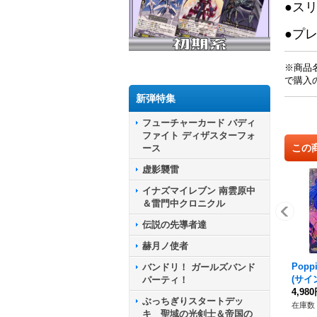
●ス
●プ
※商品
で購入
新弾特集
フューチャーカード バディ
ファイト ディザスターフォ
この
ース
虚影襲雷
イナズマイレブン 南雲原中
＆雷門中クロニクル
伝説の先導者達
赫月ノ使者
Popp
バンドリ！ ガールズバンド
(サイン
パーティ！
T02/
4,98
ぶっちぎりスタートデッ
他》
在庫数 
キ 聖域の光剣士＆帝国の