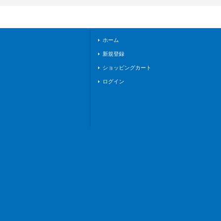
TBP01/GPR+34}
《BanGDream!》
ホーム
新規登録
ショッピングカート
ログイン