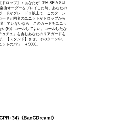
ドロップ】：あなたが〈RAISE A SUIL
の楽曲オーダーをプレイした時、あなたの
ガードがグレード３以上で、このターン
カードと同名のユニットがドロップから
に登場していないなら、このカードをユニッ
ない(R)にコールしてよい。コールしたな
チュチュ」を含むあなたのリアガードを
び、【スタンド】させ、そのターン中、
ニットのパワー＋5000。
R+34}《BanGDream!》