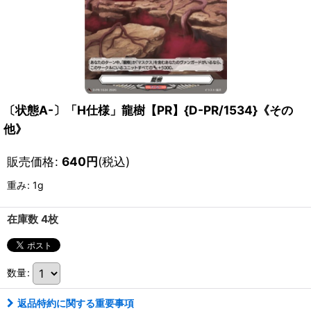
〔状態A-〕「H仕様」龍樹【PR】{D-PR/1534}《その
他》
販売価格
:
640
円
(税込)
重み
:
1g
在庫数 4枚
数量
:
返品特約に関する重要事項