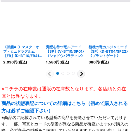
〔状態A-〕マスク・オ
覚醒を待つ竜ルアード
柩機の竜カルジャミード
ブ・ヒュドラグルム
【SP】{V-BT10/SP01}
【SP】{D-BT04/SP22}
【FR】{D-BT10/FR41}
《シャドウパラディン》
《ブラントゲート》
《その他》
2,030
円
(税込)
1,580
円
(税込)
380
円
(税込)
※コチラの在庫数は通販の在庫数となります。各店頭との在
庫とは異なります。
商品の状態表記についての詳細はこちら（初めて購入される
方は必ずご確認下さい）
※商品名に記載されている型番の商品を発送させていただいておりま
す。一部、写真とカードの型番が異なる商品が御座いますので購入の
際、必ず商品の型番をご確認していただきますようお願い申し上げま