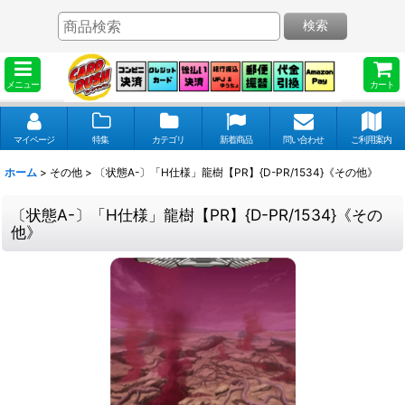
検索
メニュー
カート
マイページ
特集
カテゴリ
新着商品
問い合わせ
ご利用案内
ホーム
>
その他
>
〔状態A-〕「H仕様」龍樹【PR】{D-PR/1534}《その他》
〔状態A-〕「H仕様」龍樹【PR】{D-PR/1534}《その
他》