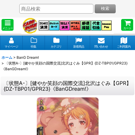
検索
メニュー
カート
マイページ
特集
カテゴリ
新着商品
問い合わせ
ご利用案内
ホーム
>
BanG Dream!
>
〔状態A-〕[健やか笑顔の国際交流]北沢はぐみ【GPR】{DZ-TBP01/GPR23}
《BanGDream!》
〔状態A-〕[健やか笑顔の国際交流]北沢はぐみ【GPR】
{DZ-TBP01/GPR23}《BanGDream!》