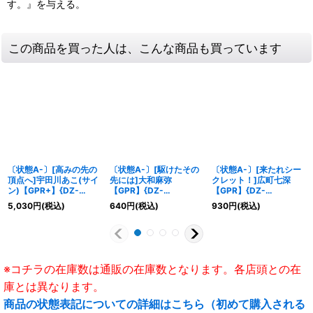
す。』を与える。
この商品を買った人は、こんな商品も買っています
〔状態A-〕[高みの先の
〔状態A-〕[駆けたその
〔状態A-〕[来たれシー
頂点へ]宇田川あこ(サイ
先には]大和麻弥
クレット！]広町七深
ン)【GPR+】{DZ-
【GPR】{DZ-
【GPR】{DZ-
TBP01/GPR+19}
TBP01/GPR14}
TBP01/GPR28}
5,030
円
(税込)
640
円
(税込)
930
円
(税込)
《BanGDream!》
《BanGDream!》
《BanGDream!》
※コチラの在庫数は通販の在庫数となります。各店頭との在
庫とは異なります。
商品の状態表記についての詳細はこちら（初めて購入される