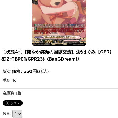
〔状態A-〕[健やか笑顔の国際交流]北沢はぐみ【GPR】
{DZ-TBP01/GPR23}《BanGDream!》
販売価格
:
550
円
(税込)
重み
:
1g
在庫数 1枚
数量
: