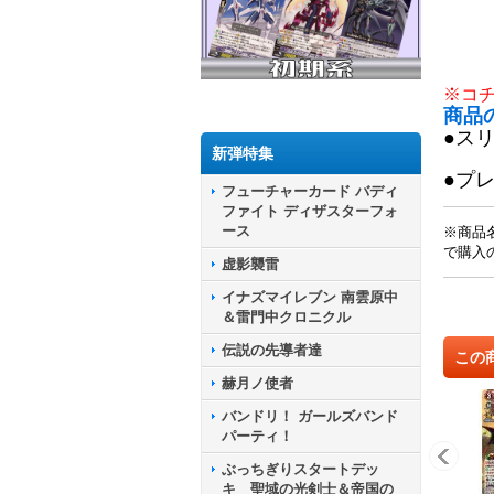
※コ
商品
●ス
新弾特集
●プ
フューチャーカード バディ
ファイト ディザスターフォ
ース
※商品
で購入
虚影襲雷
イナズマイレブン 南雲原中
＆雷門中クロニクル
伝説の先導者達
この
赫月ノ使者
バンドリ！ ガールズバンド
パーティ！
ぶっちぎりスタートデッ
キ 聖域の光剣士＆帝国の