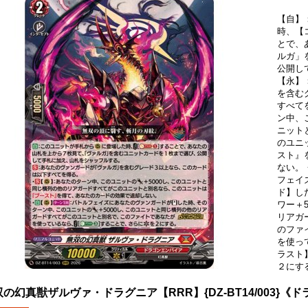
【自】
時、【コ
とで、
ルガ」
公開し
【永】
を含む
すべて
ン中、
ニット
のユニ
スト』
ない。
フェイ
ド】し
ワー＋
リアガ
のファ
を使っ
ラスト
２にす
双の幻真獣ザルヴァ・ドラグニア【RRR】{DZ-BT14/003}《