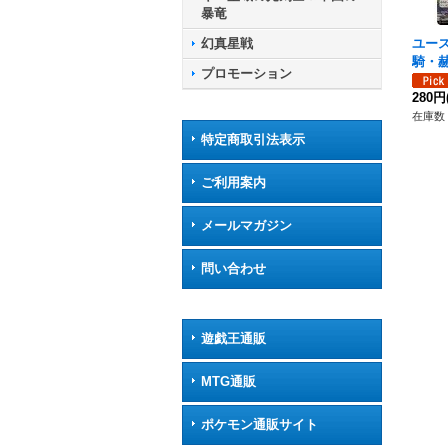
暴竜
ユー
幻真星戦
騎・赫
プロモーション
BT14
エン
280円
在庫数 
特定商取引法表示
ご利用案内
メールマガジン
問い合わせ
遊戯王通販
MTG通販
ポケモン通販サイト