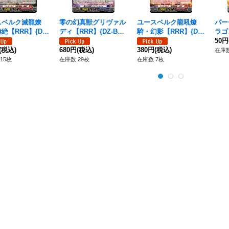
スベルク滅龍燎
零の幻真獣グリヴァル
ユースベルク龍吼燎
パー
絶【RRR】{DZ-
ディ【RRR】{DZ-BT1
騎・幻影【RRR】{DZ-
ラゴ
/002}《ドラゴン
4/007}《ダークステイ
BT14/001}《ドラゴン
4/
50円
パイア》
(税込)
ツ》
680円
(税込)
エンパイア》
380円
(税込)
パイ
在庫数
15枚
在庫数 29枚
在庫数 7枚