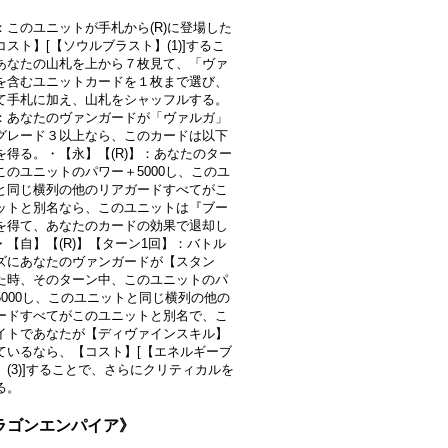
：このユニットが手札から(R)に登場した
スト】[【ソウルブラスト】(1)]するこ
あなたの山札を上から７枚見て、「ヴァ
を含むユニットカードを１枚まで選び、
て手札に加え、山札をシャッフルする。
：あなたのヴァンガードが「ヴァルガ」
グレード３以上なら、このカードは以下
を得る。・【永】【(R)】：あなたのター
このユニットのパワー＋5000し、このユ
と同じ横列の他のリアガードすべてがこ
ットと別名なら、このユニットは『ブー
を得て、あなたのカードの効果で退却し
・【自】【(R)】【ターン1回】：バトル
ズにあなたのヴァンガードが【スタン
た時、そのターン中、このユニットのパ
5000し、このユニットと同じ横列の他の
ードすべてがこのユニットと別名で、こ
イトであなたが【ディヴァインスキル】
ているなら、【コスト】[【エネルギーブ
】(3)]することで、さらにクリティカルを
る。
ドラゴンエンパイア》