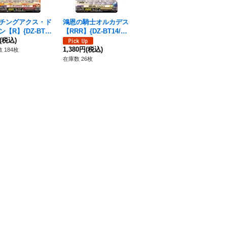
チングアクス・ド
鴻恩の騎士オルカデス
ドラグリッターウアタ
忍
ン【R】{DZ-BT1
【RRR】{DZ-BT14/01
ーハ【RRR】{DZ-BT1
R】
050}《ドラゴンエン
(税込)
4}《ケテルサンクチュ
4/004}《ドラゴンエン
ラ
78
ア》
アリ》
1,380円
(税込)
パイア》
480円
(税込)
 184枚
在庫
在庫数 26枚
在庫数 14枚