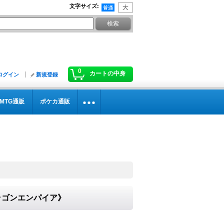
文字サイズ
:
0
カートの中身
ログイン
新規登録
MTG通販
ポケカ通販
ドラゴンエンパイア》