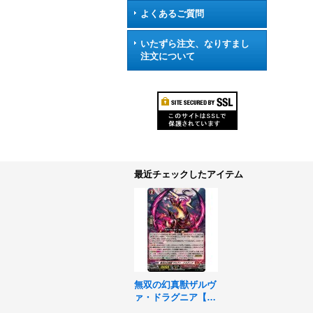
よくあるご質問
いたずら注文、なりすまし
注文について
最近チェックしたアイテム
無双の幻真獣ザルヴ
ァ・ドラグニア【R
RR】{DZ-BT14/003}