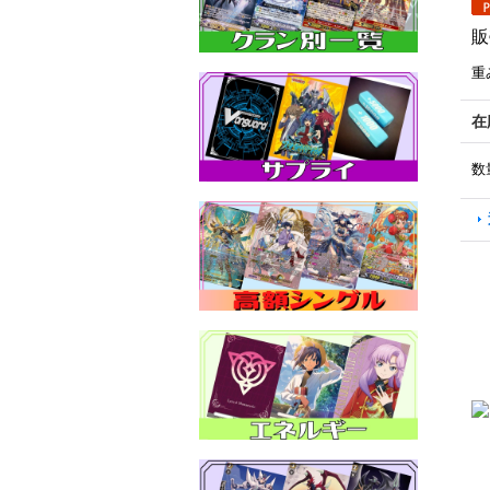
販
重
在
数