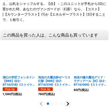
え、山札をシャッフルする。【自】：このユニットが手札から(G)に
置かれた時、あなたのヴァンガードが〈幻影〉なら、【コスト】
[【カウンターブラスト】(1)か【エネルギーブラスト】(3)]すること
で、１枚引く。
この商品を買った人は、こんな商品も買っています
湖心の学匠フォンタイン
泡沫の大魔法師ゼーリス
泡沫の極大魔法グリド・
【RRR】{DZ-
幻影【RRR】{DZ-
ラディアール【R】{DZ-
BT14/018}《ストイケイ
BT14/016}《ストイケイ
BT14/066}《ストイケ
ア》
ア》
イア》
80
円
(税込)
1,580
円
(税込)
780
円
(税込)