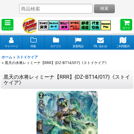
検索
メニュー
カート
マイページ
特集
カテゴリ
新着商品
問い合わせ
ご利用案内
ホーム
>
ストイケイア
>
黒天の水将レィミーナ【RRR】{DZ-BT14/017}《ストイケイア》
黒天の水将レィミーナ【RRR】{DZ-BT14/017}《ストイ
ケイア》