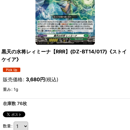
黒天の水将レィミーナ【RRR】{DZ-BT14/017}《ストイ
ケイア》
販売価格
:
3,680
円
(税込)
重み
:
1g
在庫数 76枚
数量
: