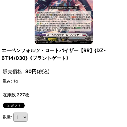
エーベンフォルツ・ロートバイザー【RR】{DZ-
BT14/030}《ブラントゲート》
販売価格
:
80
円
(税込)
重み
:
1g
在庫数 227枚
数量
: