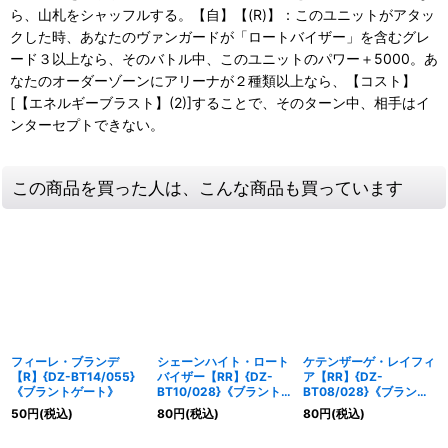
ら、山札をシャッフルする。【自】【(R)】：このユニットがアタッ
クした時、あなたのヴァンガードが「ロートバイザー」を含むグレ
ード３以上なら、そのバトル中、このユニットのパワー＋5000。あ
なたのオーダーゾーンにアリーナが２種類以上なら、【コスト】
[【エネルギーブラスト】(2)]することで、そのターン中、相手はイ
ンターセプトできない。
この商品を買った人は、こんな商品も買っています
フィーレ・ブランデ
シェーンハイト・ロート
ケテンザーゲ・レイフィ
【R】{DZ-BT14/055}
バイザー【RR】{DZ-
ア【RR】{DZ-
《ブラントゲート》
BT10/028}《ブラント
BT08/028}《ブラント
ゲート》
ゲート》
50
円
(税込)
80
円
(税込)
80
円
(税込)