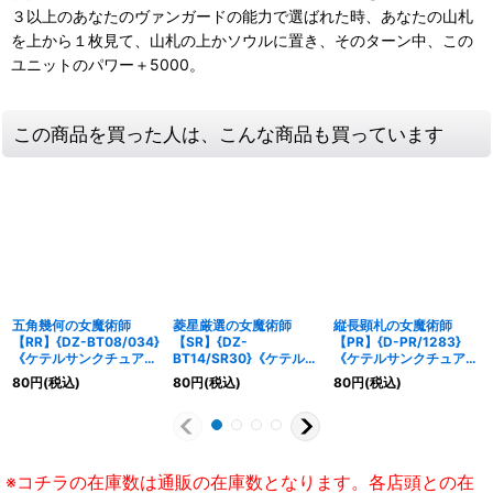
３以上のあなたのヴァンガードの能力で選ばれた時、あなたの山札
を上から１枚見て、山札の上かソウルに置き、そのターン中、この
ユニットのパワー＋5000。
この商品を買った人は、こんな商品も買っています
五角幾何の女魔術師
菱星厳選の女魔術師
縦長顕札の女魔術師
【RR】{DZ-BT08/034}
【SR】{DZ-
【PR】{D-PR/1283}
《ケテルサンクチュア
BT14/SR30}《ケテルサ
《ケテルサンクチュア
リ》
ンクチュアリ》
リ》
80
円
(税込)
80
円
(税込)
80
円
(税込)
※コチラの在庫数は通販の在庫数となります。各店頭との在