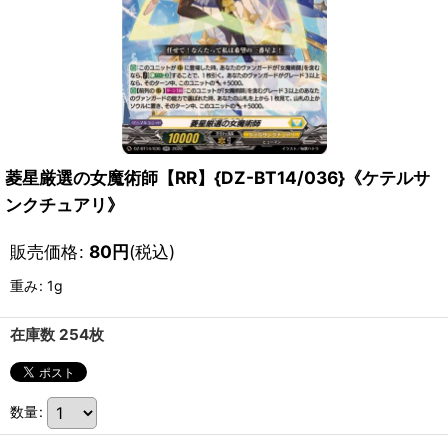
菱星厳選の女魔術師【RR】{DZ-BT14/036}《ケテルサ
ンクチュアリ》
販売価格
:
80
円
(税込)
重み
:
1g
在庫数 254枚
数量
: