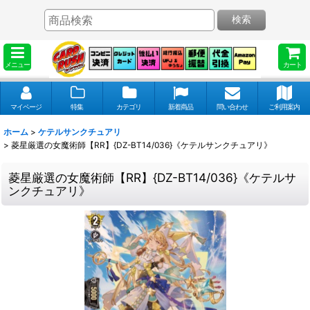
検索
メニュー
カート
マイページ
特集
カテゴリ
新着商品
問い合わせ
ご利用案内
ホーム
>
ケテルサンクチュアリ
>
菱星厳選の女魔術師【RR】{DZ-BT14/036}《ケテルサンクチュアリ》
菱星厳選の女魔術師【RR】{DZ-BT14/036}《ケテルサ
ンクチュアリ》