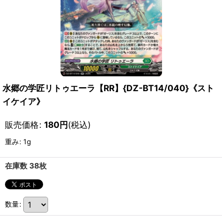
水郷の学匠リトゥエーラ【RR】{DZ-BT14/040}《スト
イケイア》
販売価格
:
180
円
(税込)
重み
:
1g
在庫数 38枚
数量
: