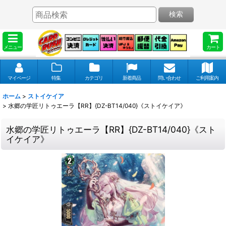
検索
メニュー
カート
マイページ
特集
カテゴリ
新着商品
問い合わせ
ご利用案内
ホーム
>
ストイケイア
>
水郷の学匠リトゥエーラ【RR】{DZ-BT14/040}《ストイケイア》
水郷の学匠リトゥエーラ【RR】{DZ-BT14/040}《スト
イケイア》