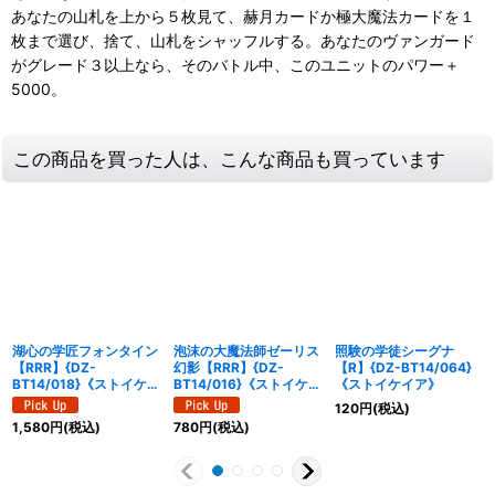
あなたの山札を上から５枚見て、赫月カードか極大魔法カードを１
枚まで選び、捨て、山札をシャッフルする。あなたのヴァンガード
がグレード３以上なら、そのバトル中、このユニットのパワー＋
5000。
この商品を買った人は、こんな商品も買っています
湖心の学匠フォンタイン
泡沫の大魔法師ゼーリス
照験の学徒シーグナ
【RRR】{DZ-
幻影【RRR】{DZ-
【R】{DZ-BT14/064}
BT14/018}《ストイケイ
BT14/016}《ストイケイ
《ストイケイア》
ア》
ア》
120
円
(税込)
1,580
円
(税込)
780
円
(税込)