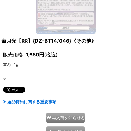
赫月光【RR】{DZ-BT14/046}《その他》
販売価格
:
1,680
円
(税込)
重み
:
1g
×
返品特約に関する重要事項
再入荷を知らせる