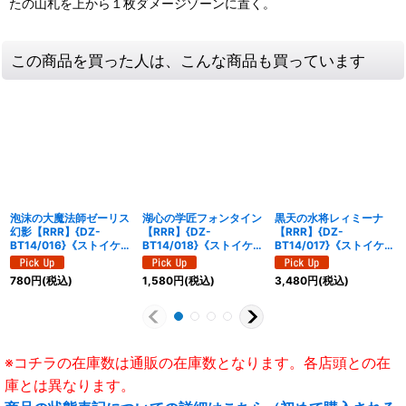
たの山札を上から１枚ダメージゾーンに置く。
この商品を買った人は、こんな商品も買っています
泡沫の大魔法師ゼーリス
湖心の学匠フォンタイン
黒天の水将レィミーナ
幻影【RRR】{DZ-
【RRR】{DZ-
【RRR】{DZ-
BT14/016}《ストイケイ
BT14/018}《ストイケイ
BT14/017}《ストイケイ
ア》
ア》
ア》
780
円
(税込)
1,580
円
(税込)
3,480
円
(税込)
※コチラの在庫数は通販の在庫数となります。各店頭との在
庫とは異なります。