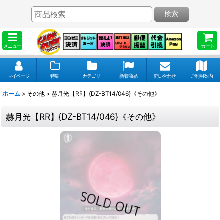
検索
メニュー
カート
マイページ
特集
カテゴリ
新着商品
問い合わせ
ご利用案内
ホーム
>
その他
>
赫月光【RR】{DZ-BT14/046}《その他》
赫月光【RR】{DZ-BT14/046}《その他》