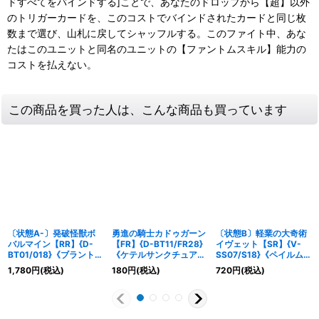
ドすべてをバインドする]ことで、あなたのドロップから【超】以外
のトリガーカードを、このコストでバインドされたカードと同じ枚
数まで選び、山札に戻してシャッフルする。このファイト中、あな
たはこのユニットと同名のユニットの【ファントムスキル】能力の
コストを払えない。
この商品を買った人は、こんな商品も買っています
〔状態A-〕発破怪獣ボ
勇進の騎士カドゥガーン
〔状態B〕軽業の大奇術
バルマイン【RR】{D-
【FR】{D-BT11/FR28}
イヴェット【SR】{V-
BT01/018}《ブラントゲ
《ケテルサンクチュア
SS07/S18}《ペイルム
ート》
リ》
ーン》
1,780
円
(税込)
180
円
(税込)
720
円
(税込)