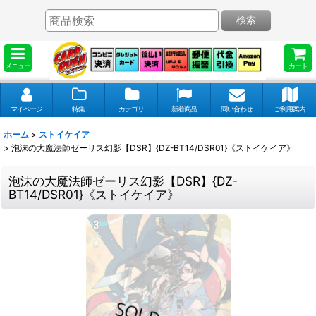
検索
メニュー
カート
マイページ
特集
カテゴリ
新着商品
問い合わせ
ご利用案内
ホーム
>
ストイケイア
>
泡沫の大魔法師ゼーリス幻影【DSR】{DZ-BT14/DSR01}《ストイケイア》
泡沫の大魔法師ゼーリス幻影【DSR】{DZ-
BT14/DSR01}《ストイケイア》