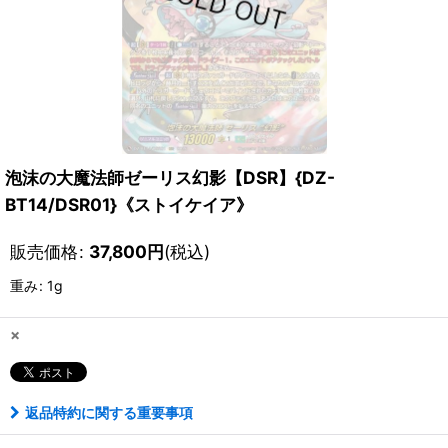
泡沫の大魔法師ゼーリス幻影【DSR】{DZ-
BT14/DSR01}《ストイケイア》
販売価格
:
37,800
円
(税込)
重み
:
1g
×
返品特約に関する重要事項