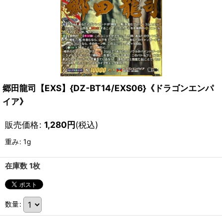
郷田龍司【EXS】{DZ-BT14/EXS06}《ドラゴンエンパ
イア》
販売価格
:
1,280
円
(税込)
重み
:
1g
在庫数 1枚
数量
: