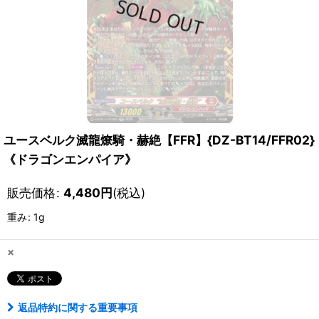
ユースベルク滅龍燎騎・赫絶【FFR】{DZ-BT14/FFR02}
《ドラゴンエンパイア》
販売価格
:
4,480
円
(税込)
重み
:
1g
×
返品特約に関する重要事項