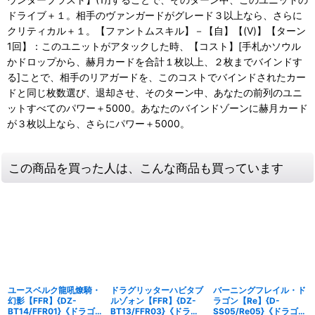
ドライブ＋１。相手のヴァンガードがグレード３以上なら、さらに
クリティカル＋１。【ファントムスキル】－【自】【(V)】【ターン
1回】：このユニットがアタックした時、【コスト】[手札かソウル
かドロップから、赫月カードを合計１枚以上、２枚までバインドす
る]ことで、相手のリアガードを、このコストでバインドされたカー
ドと同じ枚数選び、退却させ、そのターン中、あなたの前列のユニ
ットすべてのパワー＋5000。あなたのバインドゾーンに赫月カード
が３枚以上なら、さらにパワー＋5000。
この商品を買った人は、こんな商品も買っています
ユースベルク龍吼燎騎・
ドラグリッターハビタブ
バーニングフレイル・ド
幻影【FFR】{DZ-
ルゾォン【FFR】{DZ-
ラゴン【Re】{D-
BT14/FFR01}《ドラゴ
BT13/FFR03}《ドラゴ
SS05/Re05}《ドラゴン