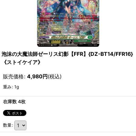
泡沫の大魔法師ゼーリス幻影【FFR】{DZ-BT14/FFR16}
《ストイケイア》
販売価格
:
4,980
円
(税込)
重み
:
1g
在庫数 4枚
数量
: