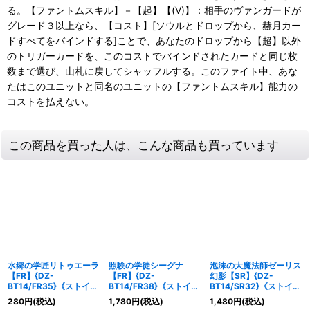
る。【ファントムスキル】－【起】【(V)】：相手のヴァンガードが
グレード３以上なら、【コスト】[ソウルとドロップから、赫月カー
ドすべてをバインドする]ことで、あなたのドロップから【超】以外
のトリガーカードを、このコストでバインドされたカードと同じ枚
数まで選び、山札に戻してシャッフルする。このファイト中、あな
たはこのユニットと同名のユニットの【ファントムスキル】能力の
コストを払えない。
この商品を買った人は、こんな商品も買っています
水郷の学匠リトゥエーラ
照験の学徒シーグナ
泡沫の大魔法師ゼーリス
【FR】{DZ-
【FR】{DZ-
幻影【SR】{DZ-
BT14/FR35}《ストイケ
BT14/FR38}《ストイケ
BT14/SR32}《ストイケ
イア》
イア》
イア》
280
円
(税込)
1,780
円
(税込)
1,480
円
(税込)