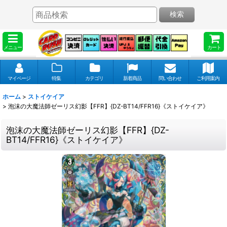
検索
メニュー
カート
マイページ
特集
カテゴリ
新着商品
問い合わせ
ご利用案内
ホーム
>
ストイケイア
>
泡沫の大魔法師ゼーリス幻影【FFR】{DZ-BT14/FFR16}《ストイケイア》
泡沫の大魔法師ゼーリス幻影【FFR】{DZ-
BT14/FFR16}《ストイケイア》