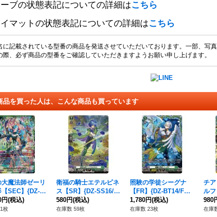
リーブの状態表記についての詳細は
こちら
レイマットの状態表記についての詳細は
こちら
名に記載されている型番の商品を発送させていただいております。一部、写真
の際、必ず商品の型番をご確認していただきますようお願い申し上げます。
商品を買った人は、こんな商品も買っています
の大魔法師ゼーリ
衛福の騎士エテルピネ
照験の学徒シーグナ
チア
【SEC】{DZ-B
ス【SR】{DZ-SS16/S
【FR】{DZ-BT14/FR3
ルフ【
SEC08}《ストイ
00円
(税込)
R52}《ストイケイア》
580円
(税込)
8}《ストイケイア》
1,780円
(税込)
9}
980
ア》
1枚
在庫数 59枚
在庫数 23枚
在庫数