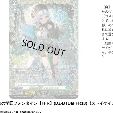
【自】
たのヴ
【コスト
とで、
影〉の
札に加
まで選
する。
〈幻影
ードが
ら、そ
0。
の学匠フォンタイン【FFR】{DZ-BT14/FFR18}《ストイケ
売価格
:
15,800円
(税込)