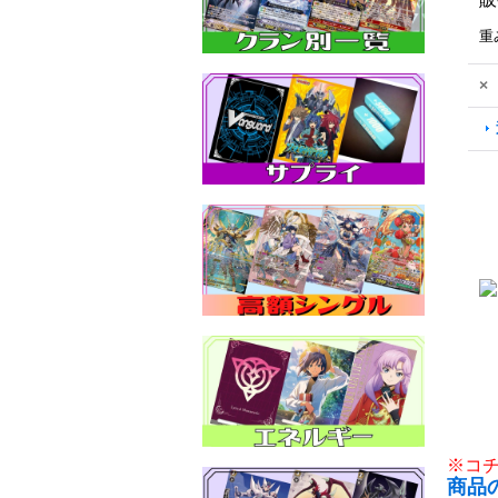
重
×
※コ
商品