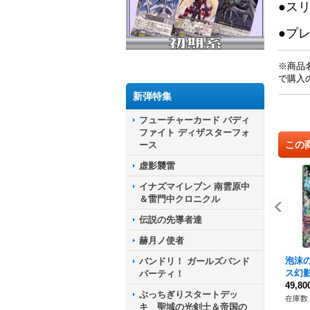
●ス
●プ
※商品
で購入
新弾特集
フューチャーカード バディ
ファイト ディザスターフォ
この
ース
虚影襲雷
イナズマイレブン 南雲原中
＆雷門中クロニクル
伝説の先導者達
赫月ノ使者
泡沫
バンドリ！ ガールズバンド
ス幻影
パーティ！
T14/
49,8
ぶっちぎりスタートデッ
ケイ
在庫数 
キ 聖域の光剣士＆帝国の