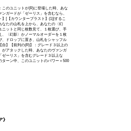
：このユニットが(R)に登場した時、あな
ァンガードが「ゼーリス」を含むなら、
】[【カウンターブラスト】(1)]するこ
あなたの山札を上から、あなたの〈幻
ユニットと同じ枚数見て、１枚選び、手
え、〈幻影〉かノーマルオーダーを１枚
び、ドロップに置き、山札をシャッフル
【自】【前列の(R)】：グレード３以上の
〉がアタックした時、あなたのヴァンガ
「ゼーリス」を含むグレード３以上な
のターン中、このユニットのパワー＋500
イア》