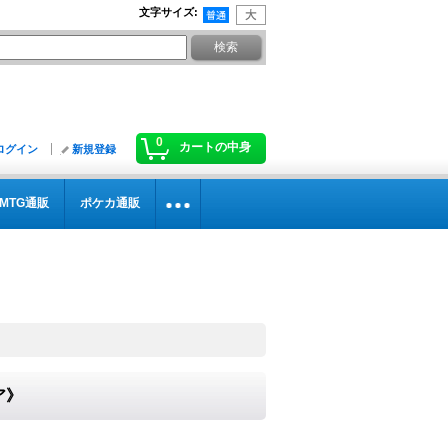
文字サイズ
:
0
カートの中身
ログイン
新規登録
MTG通販
ポケカ通販
ア》