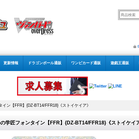
更新情報
ドラゴンボール通販
ワンピカード通販
遊戯王通販
ン【FFR】{DZ-BT14/FFR18}《ストイケイア》
の学匠フォンタイン【FFR】{DZ-BT14/FFR18}《ストイケイ