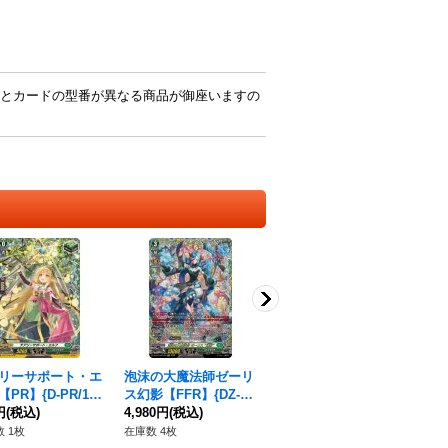
とカードの型番が異なる商品が御座いますの
リーサポート・エ
泡沫の大魔法師ゼーリ
泡沫の極大魔法グリ
〔
PR】{D-PR/159
ス幻影【FFR】{DZ-B
ド・ラディアール【F
ラ
《ストイケイア》
円
(税込)
T14/FFR16}《ストイ
4,980円
(税込)
R】{DZ-BT14/FR40}
2,980円
(税込)
P】
20
ケイア》
《ストイケイア》
《
 1枚
在庫数 4枚
在庫数 3枚
在庫