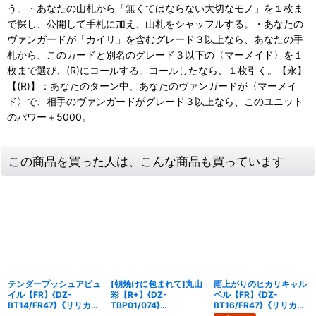
う。・あなたの山札から「無くてはならない大切なモノ」を１枚ま
で探し、公開して手札に加え、山札をシャッフルする。・あなたの
ヴァンガードが「カイリ」を含むグレード３以上なら、あなたの手
札から、このカードと別名のグレード３以下の〈マーメイド〉を１
枚まで選び、(R)にコールする。コールしたなら、１枚引く。【永】
【(R)】：あなたのターン中、あなたのヴァンガードが〈マーメイ
ド〉で、相手のヴァンガードがグレード３以上なら、このユニット
のパワー＋5000。
この商品を買った人は、こんな商品も買っています
テンダープッシュアピュ
[朝焼けに包まれて]丸山
雨上がりのヒカリキャル
イル【FR】{DZ-
彩【R+】{DZ-
ベル【FR】{DZ-
BT14/FR47}《リリカル
TBP01/074}
BT16/FR47}《リリカル
モナステリオ》
《BanGDream!》
モナステリオ》