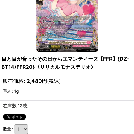
目と目が合ったその日からエマンティーヌ【FFR】{DZ-
BT14/FFR20}《リリカルモナステリオ》
販売価格
:
2,480
円
(税込)
重み
:
1g
在庫数 13枚
数量
: