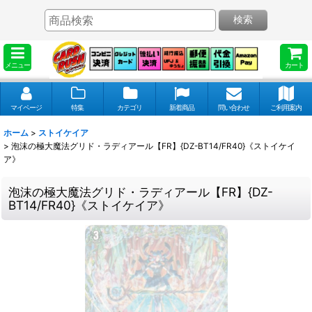
検索
メニュー
カート
マイページ
特集
カテゴリ
新着商品
問い合わせ
ご利用案内
ホーム
>
ストイケイア
>
泡沫の極大魔法グリド・ラディアール【FR】{DZ-BT14/FR40}《ストイケイ
ア》
泡沫の極大魔法グリド・ラディアール【FR】{DZ-
BT14/FR40}《ストイケイア》