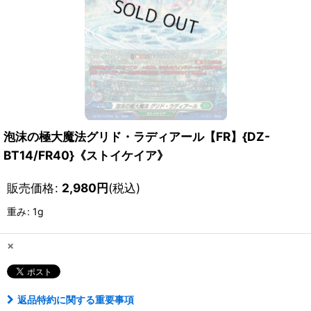
泡沫の極大魔法グリド・ラディアール【FR】{DZ-
BT14/FR40}《ストイケイア》
販売価格
:
2,980
円
(税込)
重み
:
1g
×
返品特約に関する重要事項