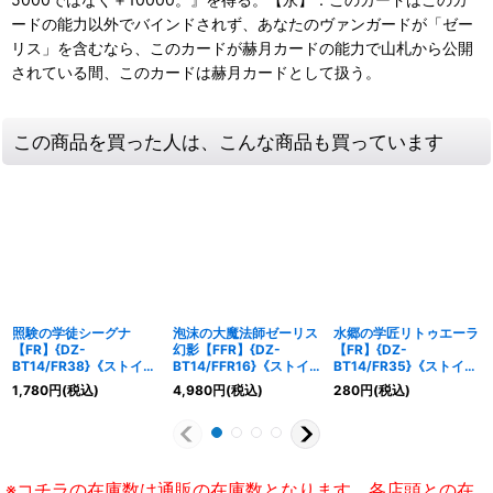
ードの能力以外でバインドされず、あなたのヴァンガードが「ゼー
リス」を含むなら、このカードが赫月カードの能力で山札から公開
されている間、このカードは赫月カードとして扱う。
この商品を買った人は、こんな商品も買っています
照験の学徒シーグナ
泡沫の大魔法師ゼーリス
水郷の学匠リトゥエーラ
【FR】{DZ-
幻影【FFR】{DZ-
【FR】{DZ-
BT14/FR38}《ストイケ
BT14/FFR16}《ストイ
BT14/FR35}《ストイケ
イア》
ケイア》
イア》
1,780
円
(税込)
4,980
円
(税込)
280
円
(税込)
※コチラの在庫数は通販の在庫数となります。各店頭との在