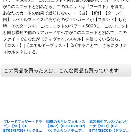
がこのユニットと別名なら、このユニットは『ブースト』を得て、
あなたのカードの効果で退却しない。・【自】【(R)】【ターン1
回】：バトルフェイズにあなたのヴァンガードが【スタンド】した
時、そのターン中、このユニットのパワー＋5000し、このユニット
と同じ横列の他のリアガードすべてがこのユニットと別名で、この
ファイトであなたが【ディヴァインスキル】を使っているなら、
【コスト】[【エネルギーブラスト】(3)]することで、さらにクリテ
ィカルを２にする。
この商品を買った人は、こんな商品も買っています
ブレードフェザー・ドラ
唱導の天弓レフェルソス
武装裁刃アルスヴェルリ
ゴン【SP】{D-
【RRR】{D-BT02/007}
ーナ【SEC】{DZ-
BT03/SP39}《ケテルサ
《ケテルサンクチュア
BT11/SEC01}《ドラゴ