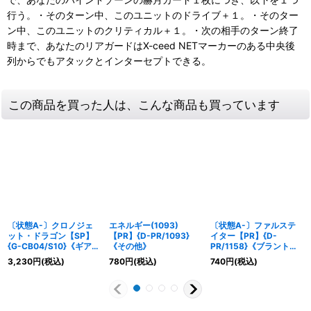
行う。・そのターン中、このユニットのドライブ＋１。・そのター
ン中、このユニットのクリティカル＋１。・次の相手のターン終了
時まで、あなたのリアガードはX-ceed NETマーカーのある中央後
列からでもアタックとインターセプトできる。
この商品を買った人は、こんな商品も買っています
〔状態A-〕クロノジェ
エネルギー(1093)
〔状態A-〕ファルステ
ット・ドラゴン【SP】
【PR】{D-PR/1093}
イター【PR】{D-
{G-CB04/S10}《ギアク
《その他》
PR/1158}《ブラントゲ
ロニクル》
ート》
3,230
円
(税込)
780
円
(税込)
740
円
(税込)