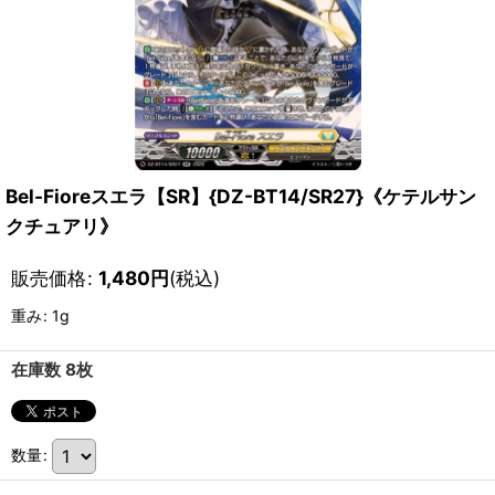
Bel-Fioreスエラ【SR】{DZ-BT14/SR27}《ケテルサン
クチュアリ》
販売価格
:
1,480
円
(税込)
重み
:
1g
在庫数 8枚
数量
: