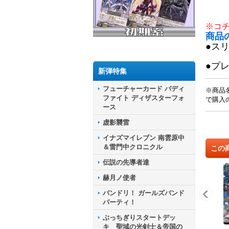
※コ
商品
●ス
●プ
新弾特集
フューチャーカード バディ
※商品
ファイト ディザスターフォ
で購入
ース
虚影襲雷
イナズマイレブン 南雲原中
＆雷門中クロニクル
この
伝説の先導者達
赫月ノ使者
バンドリ！ ガールズバンド
パーティ！
ぶっちぎりスタートデッ
キ 聖域の光剣士＆帝国の