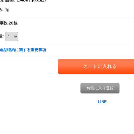
み
:
1g
庫数 20枚
量
:
返品特約に関する重要事項
お気に入り登録