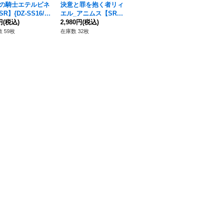
の騎士エテルピネ
決意と罪を抱く者リィ
泡沫の大魔法師ゼーリ
照
R】{DZ-SS16/S
エル_アニムス【SR】
ス幻影【FFR】{DZ-B
【F
2}《ストイケイア》
円
(税込)
{DZ-BT13/SR10}《ダ
2,980円
(税込)
T14/FFR16}《ストイ
4,980円
(税込)
8
1,
ークステイツ/ケテル
ケイア》
 59枚
在庫数 32枚
在庫数 4枚
在庫
サンクチュアリ》