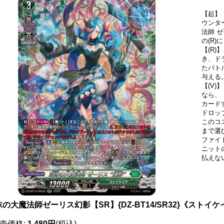
【起】
ウンタ
法師 
の(R
【(R
き、ド
たバト
与える
【(V
なら、
カード
ドロッ
このコ
まで選
ファイ
ニット
払えな
の大魔法師ゼーリス幻影【SR】{DZ-BT14/SR32}《ストイ
売価格
:
1,480円
(税込)