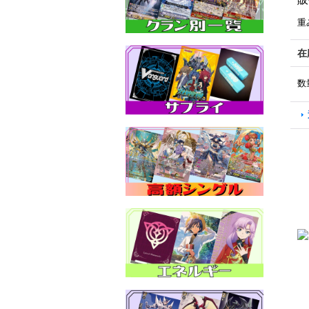
重
在
数