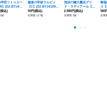
の学匠リトゥエー
愉楽の学徒ラルピィ
泡沫の極大魔法グリ
衛福
】{DZ-BT14/S
【C】{DZ-BT14/109}
ド・ラディアール【F
ス【S
}《ストイケイア》
(税込)
《ストイケイア》
50円
(税込)
R】{DZ-BT14/FR40}
2,980円
(税込)
R5
580
《ストイケイア》
2枚
在庫数 217枚
在庫数 3枚
在庫数