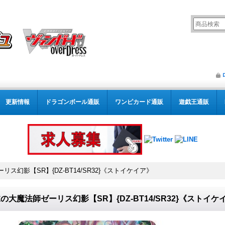
更新情報
ドラゴンボール通販
ワンピカード通販
遊戯王通販
ス幻影【SR】{DZ-BT14/SR32}《ストイケイア》
の大魔法師ゼーリス幻影【SR】{DZ-BT14/SR32}《ストイケ