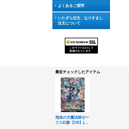
よくあるご質問
いたずら注文、なりすまし
注文について
最近チェックしたアイテム
泡沫の大魔法師ゼー
リス幻影【SR】{DZ
-BT14/SR32}《スト