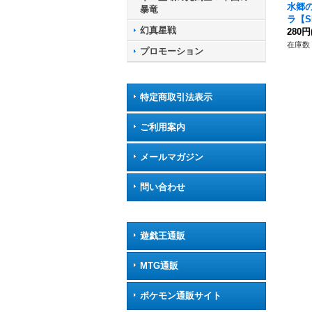
水郷
暴竜
ラ【SR
幻真星戦
R37
280円
在庫数 
プロモーション
特定商取引法表示
ご利用案内
メールマガジン
問い合わせ
遊戯王通販
MTG通販
ポケモン通販サイト