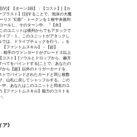
【(V)】【ターン1回】：【コスト】[【カ
ーブラスト】(1)]することで、泡沫の大魔
ゼーリス “幻影”・トークンを１枚中央後列
)にコールし、そのターン中、『【永】
)】このユニットは後列からでもアタックで
ライブ－１。このユニットがアタックし
ルでは、ドライブチェックを行う。』を
。【ファントムスキル】－【起】
)】：相手のヴァンガードがグレード３以上
【コスト】[ソウルとドロップから、赫月
すべてをバインドする]ことで、あなたの
プから【超】以外のトリガーカードを、
ストでバインドされたカードと同じ枚数
び、山札に戻してシャッフルする。この
ト中、あなたはこのユニットと同名のユ
の【ファントムスキル】能力のコストを
い。
ケイア》