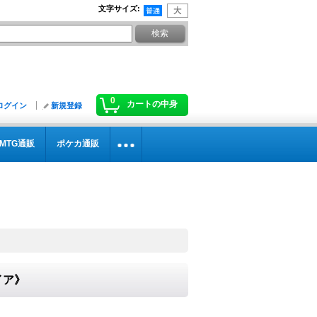
文字サイズ
:
0
カートの中身
ログイン
新規登録
MTG通販
ポケカ通販
イア》