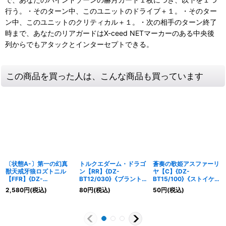
行う。・そのターン中、このユニットのドライブ＋１。・そのター
ン中、このユニットのクリティカル＋１。・次の相手のターン終了
時まで、あなたのリアガードはX-ceed NETマーカーのある中央後
列からでもアタックとインターセプトできる。
この商品を買った人は、こんな商品も買っています
〔状態A-〕第一の幻真
トルクエダーム・ドラゴ
蒼奏の歌姫アスファーリ
獣天戒牙狼ロズトニル
ン【RR】{DZ-
ヤ【C】{DZ-
【FFR】{DZ-
BT12/030}《ブラント
BT15/100}《ストイケイ
BT07/FFR09}《ブラン
ゲート》
ア》
2,580
円
(税込)
80
円
(税込)
50
円
(税込)
トゲート》