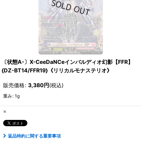
〔状態A-〕X-CeeDaNCeインバルディオ幻影【FFR】
{DZ-BT14/FFR19}《リリカルモナステリオ》
販売価格
:
3,380
円
(税込)
重み
:
1g
×
返品特約に関する重要事項