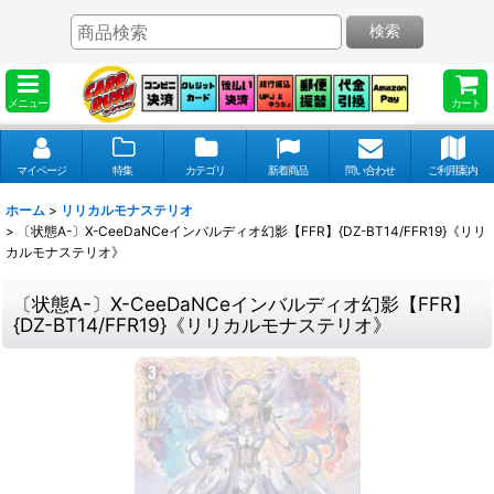
検索
メニュー
カート
マイページ
特集
カテゴリ
新着商品
問い合わせ
ご利用案内
ホーム
>
リリカルモナステリオ
>
〔状態A-〕X-CeeDaNCeインバルディオ幻影【FFR】{DZ-BT14/FFR19}《リリ
カルモナステリオ》
〔状態A-〕X-CeeDaNCeインバルディオ幻影【FFR】
{DZ-BT14/FFR19}《リリカルモナステリオ》