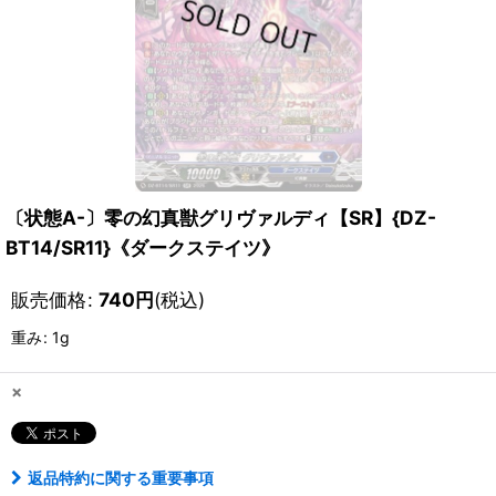
〔状態A-〕零の幻真獣グリヴァルディ【SR】{DZ-
BT14/SR11}《ダークステイツ》
販売価格
:
740
円
(税込)
重み
:
1g
×
返品特約に関する重要事項