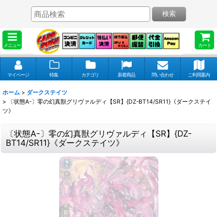
検索
メニュー
カート
マイページ
特集
カテゴリ
新着商品
問い合わせ
ご利用案内
ホーム
>
ダークステイツ
>
〔状態A-〕零の幻真獣グリヴァルディ【SR】{DZ-BT14/SR11}《ダークステイ
ツ》
〔状態A-〕零の幻真獣グリヴァルディ【SR】{DZ-
BT14/SR11}《ダークステイツ》