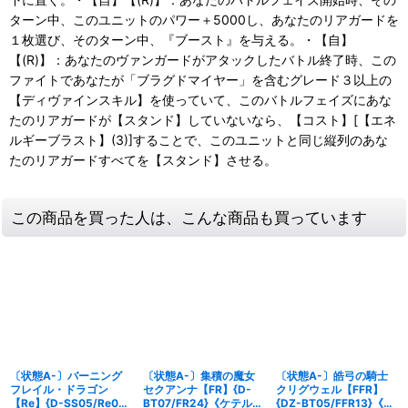
ターン中、このユニットのパワー＋5000し、あなたのリアガードを
１枚選び、そのターン中、『ブースト』を与える。・【自】
【(R)】：あなたのヴァンガードがアタックしたバトル終了時、この
ファイトであなたが「ブラグドマイヤー」を含むグレード３以上の
【ディヴァインスキル】を使っていて、このバトルフェイズにあな
たのリアガードが【スタンド】していないなら、【コスト】[【エネ
ルギーブラスト】(3)]することで、このユニットと同じ縦列のあな
たのリアガードすべてを【スタンド】させる。
この商品を買った人は、こんな商品も買っています
〔状態A-〕バーニング
〔状態A-〕集積の魔女
〔状態A-〕皓弓の騎士
フレイル・ドラゴン
セクアンナ【FR】{D-
クリグウェル【FFR】
【Re】{D-SS05/Re05}
BT07/FR24}《ケテルサ
{DZ-BT05/FFR13}《ケ