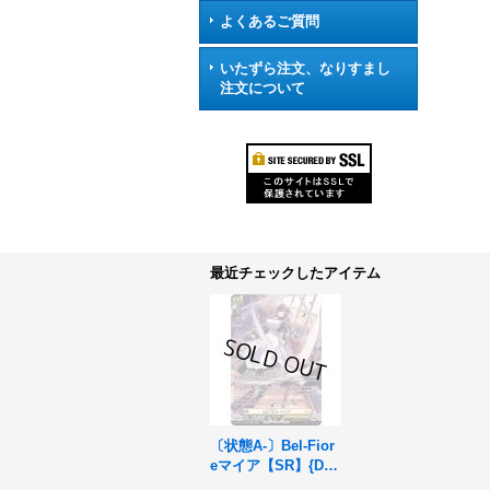
よくあるご質問
いたずら注文、なりすまし
注文について
最近チェックしたアイテム
〔状態A-〕Bel-Fior
eマイア【SR】{DZ-
BT14/SR25}《ケテ