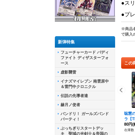
●ス
●プ
※商品
で購入
新弾特集
フューチャーカード バディ
ファイト ディザスターフォ
この
ース
虚影襲雷
イナズマイレブン 南雲原中
＆雷門中クロニクル
伝説の先導者達
赫月ノ使者
聡慧
バンドリ！ ガールズバンド
ラ【TD
パーティ！
1}《
80円
(
ぶっちぎりスタートデッ
在庫数 
キ 聖域の光剣士＆帝国の