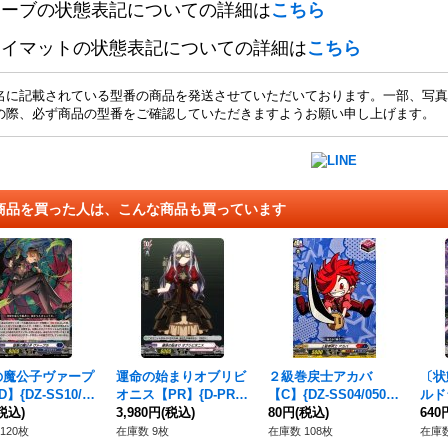
リーブの状態表記についての詳細は
こちら
レイマットの状態表記についての詳細は
こちら
名に記載されている型番の商品を発送させていただいております。一部、写真
の際、必ず商品の型番をご確認していただきますようお願い申し上げます。
商品を買った人は、こんな商品も買っています
の魔公子ヴァープ
運命の始まりオブリビ
２級巻戻士アカバ
〔状
】{DZ-SS10/01
オニス【PR】{D-PR/1
【C】{DZ-SS04/050}
ルド
ダークステイツ》
税込)
209}《BanGDream!》
3,980円
(税込)
《コロコロダークステ
80円
(税込)
-BT
640
イツ》
ステ
120枚
在庫数 9枚
在庫数 108枚
在庫数