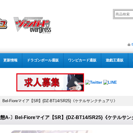
更新情報
ドラゴンボール通販
ワンピカード通販
遊戯王通販
Bel-Fioreマイア【SR】{DZ-BT14/SR25}《ケテルサンクチュアリ》
態A-〕Bel-Fioreマイア【SR】{DZ-BT14/SR25}《ケテル