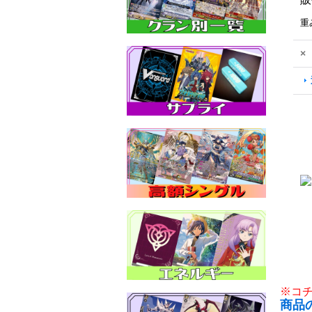
重
×
※コ
商品