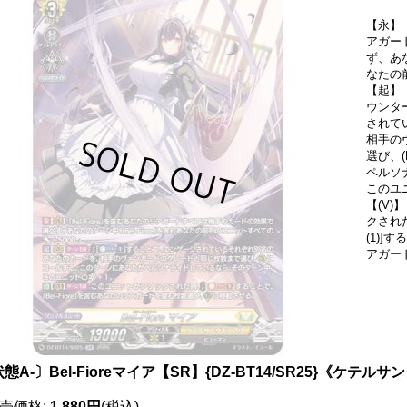
【永】【
アガー
ず、あな
なたの
【起】
ウンタ
されて
相手の
選び、
ペルソ
このユ
【(V
クされ
(1)]
アガー
態A-〕Bel-Fioreマイア【SR】{DZ-BT14/SR25}《ケテル
売価格
:
1,880円
(税込)