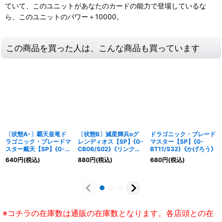
ていて、このユニットがあなたのカードの能力で登場しているな
ら、このユニットのパワー＋10000。
この商品を買った人は、こんな商品も買っています
〔状態A-〕覇天皇竜ド
〔状態B〕滅星輝兵oグ
ドラゴニック・ブレード
ラゴニック・ブレードマ
レンディオス【SP】{G-
マスター【SP】{G-
スター戴天【SP】{G-
CB06/S02}《リンクジ
BT11/S32}《かげろう》
BT07/S03}《かげろ
ョーカー》
640
円
(税込)
880
円
(税込)
680
円
(税込)
う》
※コチラの在庫数は通販の在庫数となります。各店頭との在