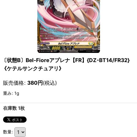
〔状態B〕Bel-Fioreアプレナ【FR】{DZ-BT14/FR32}
《ケテルサンクチュアリ》
販売価格
:
380
円
(税込)
重み
:
1g
在庫数 1枚
数量
: