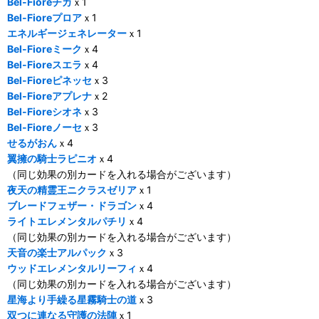
Bel-Fioreチカ
ｘ1
Bel-Fioreプロア
ｘ1
エネルギージェネレーター
ｘ1
Bel-Fioreミーク
ｘ4
Bel-Fioreスエラ
ｘ4
Bel-Fioreピネッセ
ｘ3
Bel-Fioreアプレナ
ｘ2
Bel-Fioreシオネ
ｘ3
Bel-Fioreノーセ
ｘ3
せるがおん
ｘ4
翼擁の騎士ラピニオ
ｘ4
（同じ効果の別カードを入れる場合がございます）
夜天の精霊王ニクラスゼリア
ｘ1
ブレードフェザー・ドラゴン
ｘ4
ライトエレメンタルパチリ
ｘ4
（同じ効果の別カードを入れる場合がございます）
天音の楽士アルパック
ｘ3
ウッドエレメンタルリーフィ
ｘ4
（同じ効果の別カードを入れる場合がございます）
星海より手繰る星霧騎士の道
ｘ3
双つに連なる守護の法陣
ｘ1