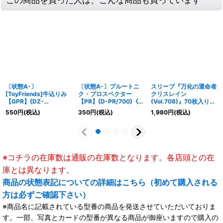
〔状態A-〕
〔状態A-〕プルートニ
スリーブ『万化の運命者
[ToyFriends]牛込りみ
ク・プロスペクター
クリスレイン
【GPR】{DZ-
【PR】{D-PR/700}《ダ
(Vol.708)』70枚入り
TBP01/GPR03}
ークステイツ》
【-】{-}《サプライ》
550
円
(税込)
350
円
(税込)
1,980
円
(税込)
《BanGDream!》
※コチラの在庫数は通販の在庫数となります。各店頭との在
庫とは異なります。
商品の状態表記についての詳細はこちら（初めて購入される
方は必ずご確認下さい）
※商品名に記載されている型番の商品を発送させていただいておりま
す。一部、写真とカードの型番が異なる商品が御座いますので購入の