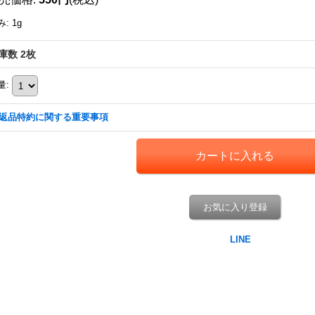
み
:
1g
庫数 2枚
量
:
返品特約に関する重要事項
お気に入り登録