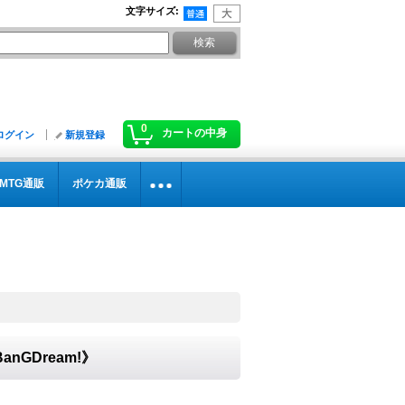
文字サイズ
:
0
カートの中身
ログイン
新規登録
MTG通販
ポケカ通販
anGDream!》