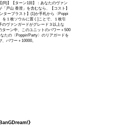
【(R)】【ターン1回】：あなたのヴァン
が「戸山 香澄」を含むなら、【コスト】
ンターブラスト】(1)か手札から〈Poppi
rty〉を１枚ソウルに置く]ことで、１枚引
手のヴァンガードがグレード３以上な
のターン中、このユニットのパワー＋500
なたの〈Poppin'Party〉のリアガードを
、パワー＋10000。
BanGDream!》