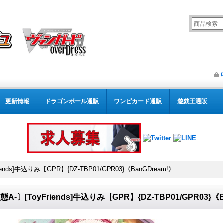
更新情報
ドラゴンボール通販
ワンピカード通販
遊戯王通販
iends]牛込りみ【GPR】{DZ-TBP01/GPR03}《BanGDream!》
態A-〕[ToyFriends]牛込りみ【GPR】{DZ-TBP01/GPR03}《B