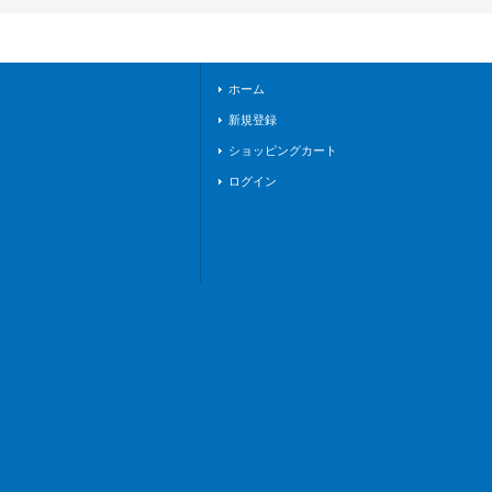
03}《BanGDrea
m!》
ホーム
新規登録
ショッピングカート
ログイン