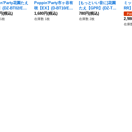
in'Party花園たえ
Poppin'Party市ヶ谷有
[もっといい音に]花園
ミッ
{DZ-BT02/EX0
咲【EX】{D-BT10/EX
たえ【GPR】{DZ-TBP
RR】
その他》
0円
(税込)
05}《その他》
1,680円
(税込)
01/GPR02}《BanGDr
780円
(税込)
《Ba
eam!》
2,9
1枚
在庫数 1枚
在庫数 2枚
在庫数