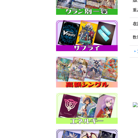
重
在
数