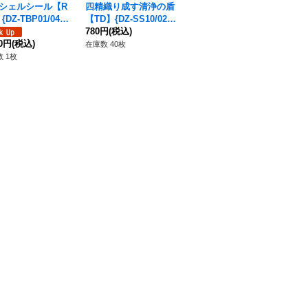
シェルシール【R
四精織り成す清浄の盾
{DZ-TBP01/042}
【TD】{DZ-SS10/020}
nGDream!》
《その他》
780円
(税込)
80円
(税込)
在庫数 40枚
 1枚