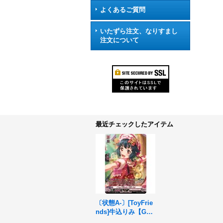
よくあるご質問
いたずら注文、なりすまし
注文について
最近チェックしたアイテム
〔状態A-〕[ToyFrie
nds]牛込りみ【GP
R】{DZ-TBP01/GPR