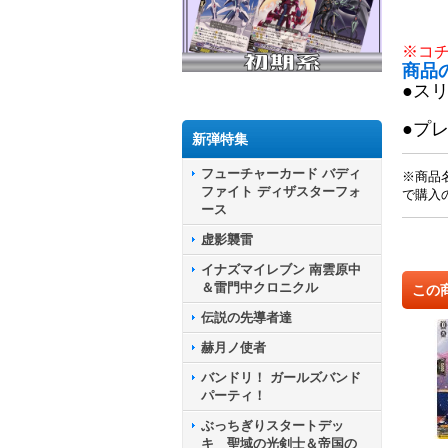
※コ
商品
●ス
●プ
新弾特集
フューチャーカード バディ
※商品
ファイト ディザスターフォ
で購入
ース
虚影襲雷
イナズマイレブン 南雲原中
＆雷門中クロニクル
この
伝説の先導者達
赫月ノ使者
バンドリ！ ガールズバンド
パーティ！
ぶっちぎりスタートデッ
キ 聖域の光剣士＆帝国の