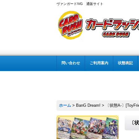
ヴァンガード/VG 通販サイト
問い合わせ
ご利用案内
状態表記
ホーム
>
BanG Dream!
>
〔状態A-〕[ToyFr
〔状