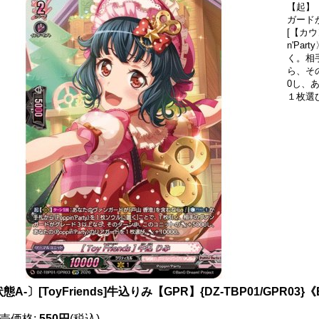
【起】
ガード
[【カウ
n'Pa
く。相
ら、そ
0し、あ
１枚選び
態A-〕[ToyFriends]牛込りみ【GPR】{DZ-TBP01/GPR03}《
売価格
:
550円
(税込)