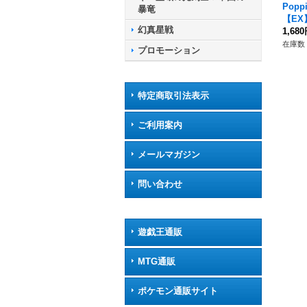
Popp
暴竜
【EX】
幻真星戦
2}《
1,68
在庫数 
プロモーション
特定商取引法表示
ご利用案内
メールマガジン
問い合わせ
遊戯王通販
MTG通販
ポケモン通販サイト